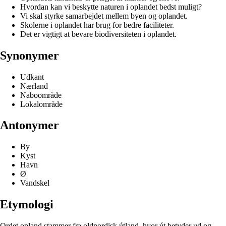
Hvordan kan vi beskytte naturen i oplandet bedst muligt?
Vi skal styrke samarbejdet mellem byen og oplandet.
Skolerne i oplandet har brug for bedre faciliteter.
Det er vigtigt at bevare biodiversiteten i oplandet.
Synonymer
Udkant
Nærland
Naboområde
Lokalområde
Antonymer
By
Kyst
Havn
Ø
Vandskel
Etymologi
Ordet opland stammer fra oldnordisk útland, hvor út betyder ud og