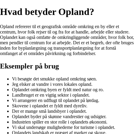
Hvad betyder Opland?
Opland refererer til et geografisk område omkring en by eller et
centrum, hvor folk rejser til og fra for at handle, arbejde eller studere.
Oplandet kan også omfatte de omkringliggende områder, hvor folk bor,
men pendler til centrum for at arbejde. Det er et begreb, der ofte bruges
inden for byplanlægning og transportplanlægning for at forstå
omfanget af et områdes påvirkning og forbindelser.
Eksempler på brug
Vi besøgte det smukke opland omkring søen.
Jeg elsker at vandre i vores lokales opland.
Oplandet omkring byen er fyldt med natur og ro.
Landbruget er en vigtig sektor i oplandet.
Vi arrangerer en udflugt til oplandet på lørdag.
Skovene i oplandet er fyldt med dyreliv.
Der er mange små landsbyer i oplandet.
Oplandet byder på skønne vandrestier og udsigter.
Industrien spiller en stor rolle i oplandets økonomi.
Vi skal undersøge mulighederne for turisme i oplandet.
Oplandets landskab er præget af marker og skove.