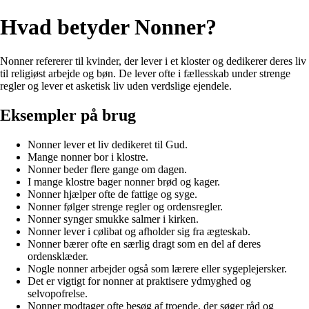
Hvad betyder Nonner?
Nonner refererer til kvinder, der lever i et kloster og dedikerer deres liv
til religiøst arbejde og bøn. De lever ofte i fællesskab under strenge
regler og lever et asketisk liv uden verdslige ejendele.
Eksempler på brug
Nonner lever et liv dedikeret til Gud.
Mange nonner bor i klostre.
Nonner beder flere gange om dagen.
I mange klostre bager nonner brød og kager.
Nonner hjælper ofte de fattige og syge.
Nonner følger strenge regler og ordensregler.
Nonner synger smukke salmer i kirken.
Nonner lever i cølibat og afholder sig fra ægteskab.
Nonner bærer ofte en særlig dragt som en del af deres
ordensklæder.
Nogle nonner arbejder også som lærere eller sygeplejersker.
Det er vigtigt for nonner at praktisere ydmyghed og
selvopofrelse.
Nonner modtager ofte besøg af troende, der søger råd og