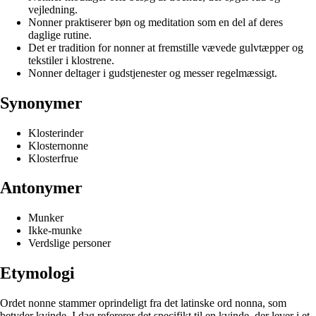
vejledning.
Nonner praktiserer bøn og meditation som en del af deres
daglige rutine.
Det er tradition for nonner at fremstille vævede gulvtæpper og
tekstiler i klostrene.
Nonner deltager i gudstjenester og messer regelmæssigt.
Synonymer
Klosterinder
Klosternonne
Klosterfrue
Antonymer
Munker
Ikke-munke
Verdslige personer
Etymologi
Ordet nonne stammer oprindeligt fra det latinske ord nonna, som
betyder kvinde. I dag refererer det specifikt til en kvinde, der lever i et