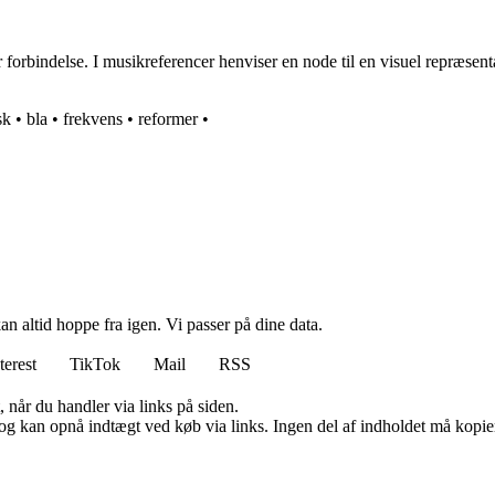
forbindelse. I musikreferencer henviser en node til en visuel repræsent
sk
•
bla
•
frekvens
•
reformer
•
n altid hoppe fra igen. Vi passer på dine data.
terest
TikTok
Mail
RSS
 når du handler via links på siden.
og kan opnå indtægt ved køb via links. Ingen del af indholdet må kopiere