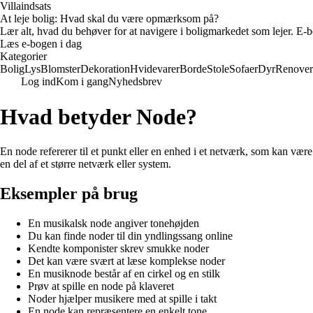
Villaindsats
At leje bolig: Hvad skal du være opmærksom på?
Lær alt, hvad du behøver for at navigere i boligmarkedet som lejer. E-bo
Læs e-bogen i dag
Kategorier
Bolig
Lys
Blomster
Dekoration
Hvidevarer
Borde
Stole
Sofaer
Dyr
Renover
Log ind
Kom i gang
Nyhedsbrev
Hvad betyder Node?
En node refererer til et punkt eller en enhed i et netværk, som kan være
en del af et større netværk eller system.
Eksempler på brug
En musikalsk node angiver tonehøjden
Du kan finde noder til din yndlingssang online
Kendte komponister skrev smukke noder
Det kan være svært at læse komplekse noder
En musiknode består af en cirkel og en stilk
Prøv at spille en node på klaveret
Noder hjælper musikere med at spille i takt
En node kan repræsentere en enkelt tone