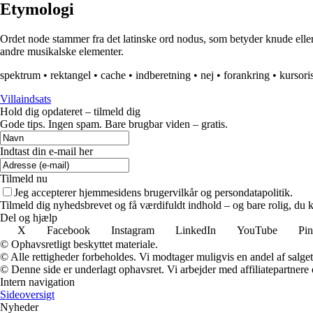
Etymologi
Ordet node stammer fra det latinske ord nodus, som betyder knude eller 
andre musikalske elementer.
spektrum
•
rektangel
•
cache
•
indberetning
•
nej
•
forankring
•
kursori
Villaindsats
Hold dig opdateret – tilmeld dig
Gode tips. Ingen spam. Bare brugbar viden – gratis.
Indtast din e-mail her
Tilmeld nu
Jeg accepterer hjemmesidens brugervilkår og persondatapolitik.
Tilmeld dig nyhedsbrevet og få værdifuldt indhold – og bare rolig, du ka
Del og hjælp
X
Facebook
Instagram
LinkedIn
YouTube
Pin
© Ophavsretligt beskyttet materiale.
© Alle rettigheder forbeholdes. Vi modtager muligvis en andel af salget,
© Denne side er underlagt ophavsret. Vi arbejder med affiliatepartnere 
Intern navigation
Sideoversigt
Nyheder