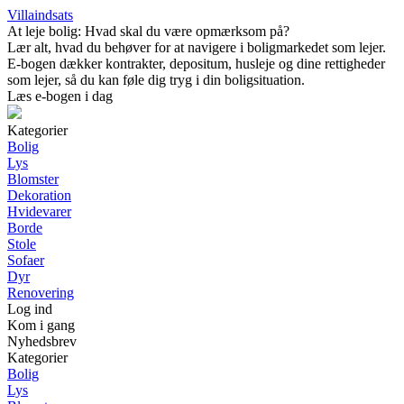
Villaindsats
At leje bolig: Hvad skal du være opmærksom på?
Lær alt, hvad du behøver for at navigere i boligmarkedet som lejer.
E-bogen dækker kontrakter, depositum, husleje og dine rettigheder
som lejer, så du kan føle dig tryg i din boligsituation.
Læs e-bogen i dag
Kategorier
Bolig
Lys
Blomster
Dekoration
Hvidevarer
Borde
Stole
Sofaer
Dyr
Renovering
Log ind
Kom i gang
Nyhedsbrev
Kategorier
Bolig
Lys