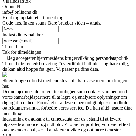
Villaindsats.dk
Online Nu
info@onlinenu.dk
Hold dig opdateret – tilmeld dig
Gode tips. Ingen spam. Bare brugbar viden – gratis.
Indtast din e-mail her
Tilmeld nu
Tak for tilmeldingen
Jeg accepterer hjemmesidens brugervilkår og persondatapolitik.
Tilmeld dig nyhedsbrevet og få værdifuldt indhold – og bare rolig,
du kan altid hoppe fra igen. Vi passer på dine data.
Siden fungerer bedst med cookies – du kan læse mere om brugen
her.
Denne hjemmeside bruger teknologier som cookies sammen med
vores samarbejdspartnere til at lagre og analysere oplysninger om
dig og din enhed. Formålet er at levere personligt tilpasset indhold
og reklamer samt at forbedre vores service. Du kan altid justere dine
indstillinger
Indsamling og adgang til enhedsdata gør os i stand til at levere
tilpassede annoncer og indhold. Vi opretter profiler, vurderer effekt
og anvender analyser til at videreudvikle og optimere tjenester
Valg