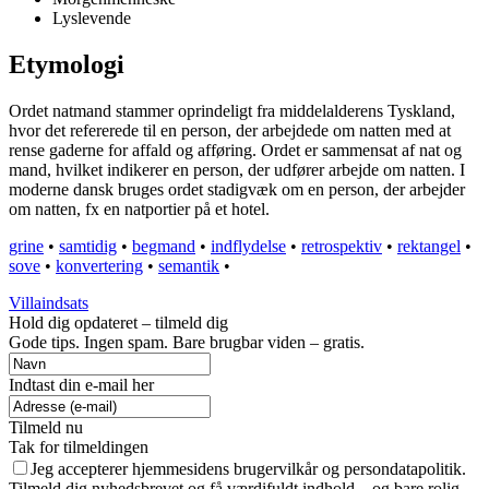
Lyslevende
Etymologi
Ordet natmand stammer oprindeligt fra middelalderens Tyskland,
hvor det refererede til en person, der arbejdede om natten med at
rense gaderne for affald og afføring. Ordet er sammensat af nat og
mand, hvilket indikerer en person, der udfører arbejde om natten. I
moderne dansk bruges ordet stadigvæk om en person, der arbejder
om natten, fx en natportier på et hotel.
grine
•
samtidig
•
begmand
•
indflydelse
•
retrospektiv
•
rektangel
•
sove
•
konvertering
•
semantik
•
Villaindsats
Hold dig opdateret – tilmeld dig
Gode tips. Ingen spam. Bare brugbar viden – gratis.
Indtast din e-mail her
Tilmeld nu
Tak for tilmeldingen
Jeg accepterer hjemmesidens brugervilkår og persondatapolitik.
Tilmeld dig nyhedsbrevet og få værdifuldt indhold – og bare rolig,