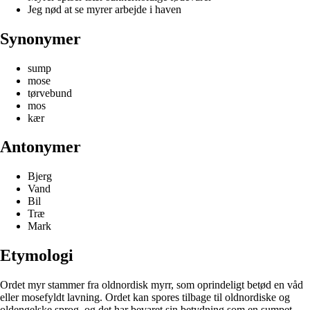
Jeg nød at se myrer arbejde i haven
Synonymer
sump
mose
tørvebund
mos
kær
Antonymer
Bjerg
Vand
Bil
Træ
Mark
Etymologi
Ordet myr stammer fra oldnordisk myrr, som oprindeligt betød en våd
eller mosefyldt lavning. Ordet kan spores tilbage til oldnordiske og
oldengelske sprog, og det har bevaret sin betydning som en sumpet