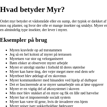
Hvad betyder Myr?
Ordet myr betyder et vådområde eller en sump, der typisk er dækket af
mos og planter, og hvor der ofte er mange insekter og smådyr. Myrer er
en almindelig type insekter, der lever i myrer.
Eksempler på brug
Myren kravlede op ad træstammen
Jeg så en hel koloni af myrer på terrassen
Myretuen var stor og velorganiseret
Børn elsker at observere myrer arbejde
Myrer er utroligt stærke i forhold til deres størrelse
Myrer kan bære ting, der vejer meget mere end dem selv
Myreboet blev ødelagt af en skovmus
Myrer kommunikerer med hinanden ved hjælp af duftspor
Det er fascinerende at se myrer samarbejde om at løse opgaver
Myrer er en vigtig del af økosystemet i skoven
Min mor blev stukket af en myre og fik en lille rød hævelse
Myrer har et imponerende socialt system
Myrer kan være til gene, hvis de invaderer ens hjem
Myrer spiser især sukkerholdige fødevarer