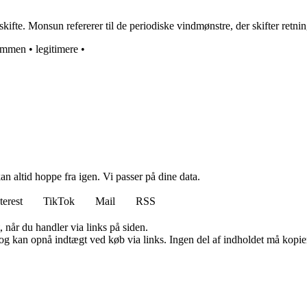
fte. Monsun refererer til de periodiske vindmønstre, der skifter retnin
ammen
•
legitimere
•
n altid hoppe fra igen. Vi passer på dine data.
terest
TikTok
Mail
RSS
 når du handler via links på siden.
og kan opnå indtægt ved køb via links. Ingen del af indholdet må kopiere