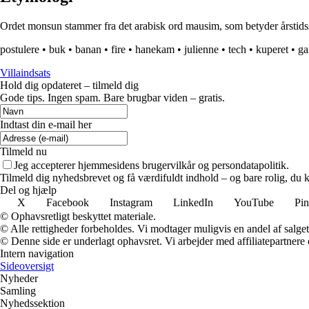
Ordet monsun stammer fra det arabisk ord mausim, som betyder årstidsski
postulere
•
buk
•
banan
•
fire
•
hanekam
•
julienne
•
tech
•
kuperet
•
g
Villaindsats
Hold dig opdateret – tilmeld dig
Gode tips. Ingen spam. Bare brugbar viden – gratis.
Indtast din e-mail her
Tilmeld nu
Jeg accepterer hjemmesidens brugervilkår og persondatapolitik.
Tilmeld dig nyhedsbrevet og få værdifuldt indhold – og bare rolig, du ka
Del og hjælp
X
Facebook
Instagram
LinkedIn
YouTube
Pin
© Ophavsretligt beskyttet materiale.
© Alle rettigheder forbeholdes. Vi modtager muligvis en andel af salget,
© Denne side er underlagt ophavsret. Vi arbejder med affiliatepartnere 
Intern navigation
Sideoversigt
Nyheder
Samling
Nyhedssektion