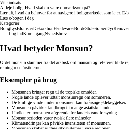
Villaindsats
At leje bolig: Hvad skal du være opmærksom på?
Lær alt, hvad du behøver for at navigere i boligmarkedet som lejer. E-bo
Læs e-bogen i dag
Kategorier
Bolig
Lys
Blomster
Dekoration
Hvidevarer
Borde
Stole
Sofaer
Dyr
Renover
Log ind
Kom i gang
Nyhedsbrev
Hvad betyder Monsun?
Ordet monsun stammer fra det arabisk ord mausim og refererer til de re
retning med årstiderne.
Eksempler på brug
Monsunen bringer regn til de tropiske områder.
Nogle lande oplever udtalt monsunregn om sommeren.
De kraftige vinde under monsunen kan forårsage ødelæggelser.
Monsunen påvirker landbruget i mange asiatiske lande.
I Indien er monsunen afgørende for landets vandforsyning.
Monsunperioden varer typisk flere måneder.
Klimaændringer kan påvirke intensiteten af monsunen.
Monsunen skaber vigtige økosystemer i visse regioner.