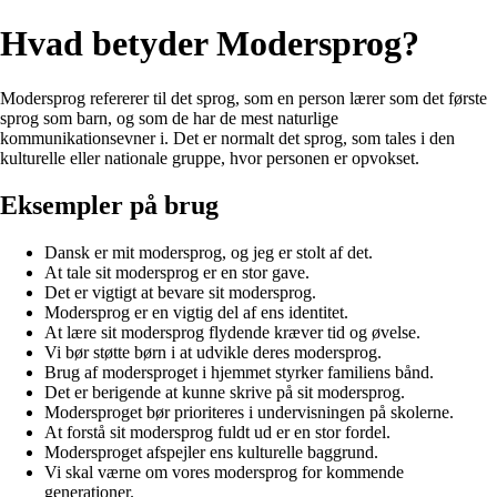
Hvad betyder Modersprog?
Modersprog refererer til det sprog, som en person lærer som det første
sprog som barn, og som de har de mest naturlige
kommunikationsevner i. Det er normalt det sprog, som tales i den
kulturelle eller nationale gruppe, hvor personen er opvokset.
Eksempler på brug
Dansk er mit modersprog, og jeg er stolt af det.
At tale sit modersprog er en stor gave.
Det er vigtigt at bevare sit modersprog.
Modersprog er en vigtig del af ens identitet.
At lære sit modersprog flydende kræver tid og øvelse.
Vi bør støtte børn i at udvikle deres modersprog.
Brug af modersproget i hjemmet styrker familiens bånd.
Det er berigende at kunne skrive på sit modersprog.
Modersproget bør prioriteres i undervisningen på skolerne.
At forstå sit modersprog fuldt ud er en stor fordel.
Modersproget afspejler ens kulturelle baggrund.
Vi skal værne om vores modersprog for kommende
generationer.