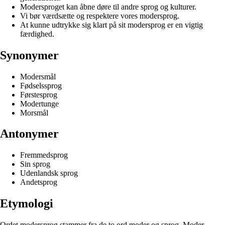
Modersproget kan åbne døre til andre sprog og kulturer.
Vi bør værdsætte og respektere vores modersprog.
At kunne udtrykke sig klart på sit modersprog er en vigtig
færdighed.
Synonymer
Modersmål
Fødselssprog
Førstesprog
Modertunge
Morsmål
Antonymer
Fremmedsprog
Sin sprog
Udenlandsk sprog
Andetsprog
Etymologi
Ordet modersprog stammer fra de to ord moder og sprog. Moder