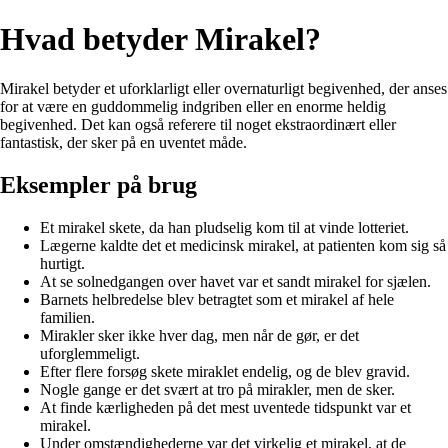
Hvad betyder Mirakel?
Mirakel betyder et uforklarligt eller overnaturligt begivenhed, der anses
for at være en guddommelig indgriben eller en enorme heldig
begivenhed. Det kan også referere til noget ekstraordinært eller
fantastisk, der sker på en uventet måde.
Eksempler på brug
Et mirakel skete, da han pludselig kom til at vinde lotteriet.
Lægerne kaldte det et medicinsk mirakel, at patienten kom sig så
hurtigt.
At se solnedgangen over havet var et sandt mirakel for sjælen.
Barnets helbredelse blev betragtet som et mirakel af hele
familien.
Mirakler sker ikke hver dag, men når de gør, er det
uforglemmeligt.
Efter flere forsøg skete miraklet endelig, og de blev gravid.
Nogle gange er det svært at tro på mirakler, men de sker.
At finde kærligheden på det mest uventede tidspunkt var et
mirakel.
Under omstændighederne var det virkelig et mirakel, at de