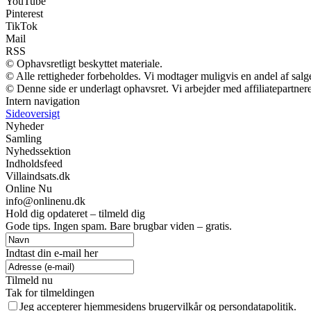
YouTube
Pinterest
TikTok
Mail
RSS
© Ophavsretligt beskyttet materiale.
© Alle rettigheder forbeholdes. Vi modtager muligvis en andel af salge
© Denne side er underlagt ophavsret. Vi arbejder med affiliatepartnere
Intern navigation
Sideoversigt
Nyheder
Samling
Nyhedssektion
Indholdsfeed
Villaindsats.dk
Online Nu
info@onlinenu.dk
Hold dig opdateret – tilmeld dig
Gode tips. Ingen spam. Bare brugbar viden – gratis.
Indtast din e-mail her
Tilmeld nu
Tak for tilmeldingen
Jeg accepterer hjemmesidens brugervilkår og persondatapolitik.