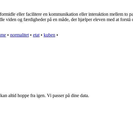
formidle eller facilitere en kommunikation eller interaktion mellem to 
idle viden og færdigheder på en måde, der hjælper eleven med at forstå og
isme
•
normalitet
•
etat
•
kuben
•
kan altid hoppe fra igen. Vi passer på dine data.