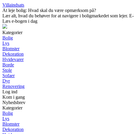
Villaindsats
At leje bolig: Hvad skal du være opmærksom på?
Lær alt, hvad du behøver for at navigere i boligmarkedet som lejer. E-b
Læs e-bogen i dag
Kategorier
Bolig
Lys
Blomster
Dekoration
Hvidevarer
Borde
Stole
Sofaer
Dyr
Renovering
Log ind
Kom i gang
Nyhedsbrev
Kategorier
Bolig
Lys
Blomster
Dekoration