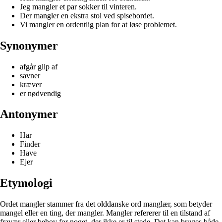
Jeg mangler et par sokker til vinteren.
Der mangler en ekstra stol ved spisebordet.
Vi mangler en ordentlig plan for at løse problemet.
Synonymer
afgår glip af
savner
kræver
er nødvendig
Antonymer
Har
Finder
Have
Ejer
Etymologi
Ordet mangler stammer fra det olddanske ord manglær, som betyder
mangel eller en ting, der mangler. Mangler refererer til en tilstand af
fravær eller behov for noget, der ikke er til stede. Det kan bruges både