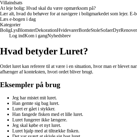
Villaindsats
At leje bolig: Hvad skal du være opmærksom på?
Lær alt, hvad du behøver for at navigere i boligmarkedet som lejer. E-bo
Læs e-bogen i dag
Kategorier
Bolig
Lys
Blomster
Dekoration
Hvidevarer
Borde
Stole
Sofaer
Dyr
Renover
Log ind
Kom i gang
Nyhedsbrev
Hvad betyder Luret?
Ordet luret kan referere til at være i en situation, hvor man er blevet n
afhænger af konteksten, hvori ordet bliver brugt.
Eksempler på brug
Jeg har mistet mit luret.
Han gemte sig bag luret.
Luret er gået i stykker.
Han fangede fisken med et lille luret.
Luret fungerer ikke længere.
Jeg skal købe et nyt luret.
Luret hjalp med at tiltrække fisken.
Det var svært at skjule sig bag luret.