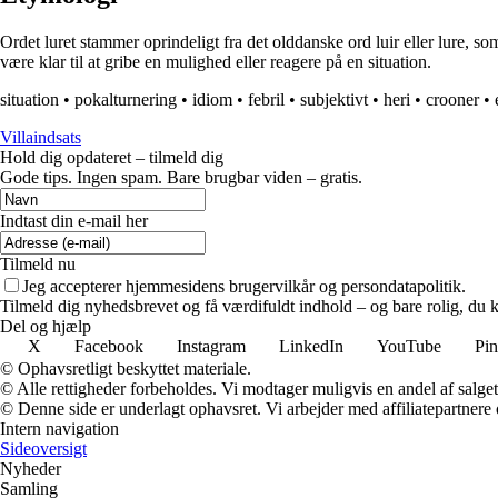
Ordet luret stammer oprindeligt fra det olddanske ord luir eller lure,
være klar til at gribe en mulighed eller reagere på en situation.
situation
•
pokalturnering
•
idiom
•
febril
•
subjektivt
•
heri
•
crooner
•
Villaindsats
Hold dig opdateret – tilmeld dig
Gode tips. Ingen spam. Bare brugbar viden – gratis.
Indtast din e-mail her
Tilmeld nu
Jeg accepterer hjemmesidens brugervilkår og persondatapolitik.
Tilmeld dig nyhedsbrevet og få værdifuldt indhold – og bare rolig, du ka
Del og hjælp
X
Facebook
Instagram
LinkedIn
YouTube
Pin
© Ophavsretligt beskyttet materiale.
© Alle rettigheder forbeholdes. Vi modtager muligvis en andel af salget,
© Denne side er underlagt ophavsret. Vi arbejder med affiliatepartnere 
Intern navigation
Sideoversigt
Nyheder
Samling