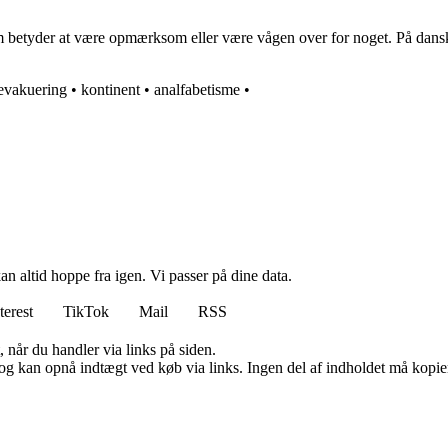
 som betyder at være opmærksom eller være vågen over for noget. På dan
evakuering
•
kontinent
•
analfabetisme
•
n altid hoppe fra igen. Vi passer på dine data.
terest
TikTok
Mail
RSS
 når du handler via links på siden.
og kan opnå indtægt ved køb via links. Ingen del af indholdet må kopiere