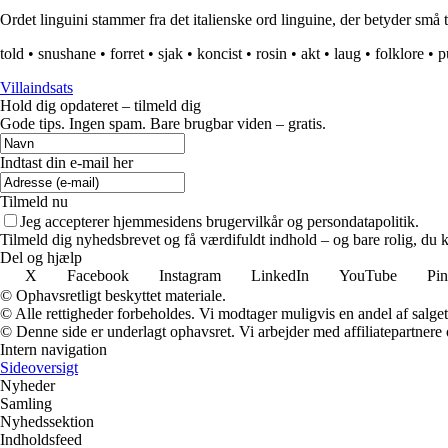
Ordet linguini stammer fra det italienske ord linguine, der betyder små t
told
•
snushane
•
forret
•
sjak
•
koncist
•
rosin
•
akt
•
laug
•
folklore
•
p
Villaindsats
Hold dig opdateret – tilmeld dig
Gode tips. Ingen spam. Bare brugbar viden – gratis.
Indtast din e-mail her
Tilmeld nu
Jeg accepterer hjemmesidens brugervilkår og persondatapolitik.
Tilmeld dig nyhedsbrevet og få værdifuldt indhold – og bare rolig, du ka
Del og hjælp
X
Facebook
Instagram
LinkedIn
YouTube
Pin
© Ophavsretligt beskyttet materiale.
© Alle rettigheder forbeholdes. Vi modtager muligvis en andel af salget,
© Denne side er underlagt ophavsret. Vi arbejder med affiliatepartnere 
Intern navigation
Sideoversigt
Nyheder
Samling
Nyhedssektion
Indholdsfeed