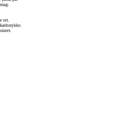
smag.
 ret.
skødsstykke.
staret.