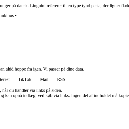
unger på dansk. Linguini refererer til en type tynd pasta, der ligner fla
unkthus
•
n altid hoppe fra igen. Vi passer på dine data.
terest
TikTok
Mail
RSS
 når du handler via links på siden.
og kan opnå indtægt ved køb via links. Ingen del af indholdet må kopiere