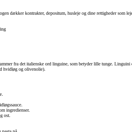
gen dækker kontrakter, depositum, husleje og dine rettigheder som lejer,
ing
tammer fra det italienske ord linguine, som betyder lille tunge. Linguini
ed hvidløg og olivenolie).
e.
idløgssauce.
som ingredienser.
g ost.
 pasta på.