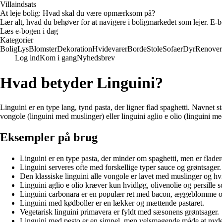
Villaindsats
At leje bolig: Hvad skal du være opmærksom på?
Lær alt, hvad du behøver for at navigere i boligmarkedet som lejer. E-bo
Læs e-bogen i dag
Kategorier
Bolig
Lys
Blomster
Dekoration
Hvidevarer
Borde
Stole
Sofaer
Dyr
Renover
Log ind
Kom i gang
Nyhedsbrev
Hvad betyder Linguini?
Linguini er en type lang, tynd pasta, der ligner flad spaghetti. Navnet s
vongole (linguini med muslinger) eller linguini aglio e olio (linguini m
Eksempler på brug
Linguini er en type pasta, der minder om spaghetti, men er flader
Linguini serveres ofte med forskellige typer sauce og grøntsager.
Den klassiske linguini alle vongole er lavet med muslinger og hv
Linguini aglio e olio kræver kun hvidløg, olivenolie og persille 
Linguini carbonara er en populær ret med bacon, æggeblomme o
Linguini med kødboller er en lækker og mættende pastaret.
Vegetarisk linguini primavera er fyldt med sæsonens grøntsager.
Linguini med pesto er en simpel, men velsmagende måde at nyde