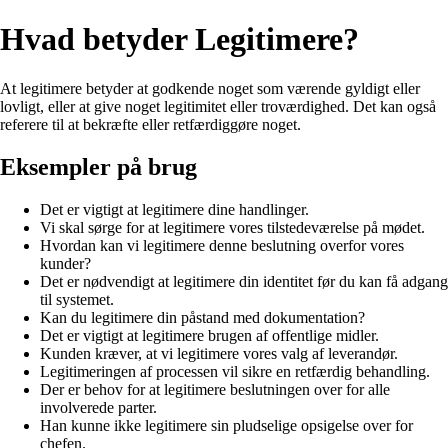
Hvad betyder Legitimere?
At legitimere betyder at godkende noget som værende gyldigt eller
lovligt, eller at give noget legitimitet eller troværdighed. Det kan også
referere til at bekræfte eller retfærdiggøre noget.
Eksempler på brug
Det er vigtigt at legitimere dine handlinger.
Vi skal sørge for at legitimere vores tilstedeværelse på mødet.
Hvordan kan vi legitimere denne beslutning overfor vores
kunder?
Det er nødvendigt at legitimere din identitet før du kan få adgang
til systemet.
Kan du legitimere din påstand med dokumentation?
Det er vigtigt at legitimere brugen af offentlige midler.
Kunden kræver, at vi legitimere vores valg af leverandør.
Legitimeringen af processen vil sikre en retfærdig behandling.
Der er behov for at legitimere beslutningen over for alle
involverede parter.
Han kunne ikke legitimere sin pludselige opsigelse over for
chefen.