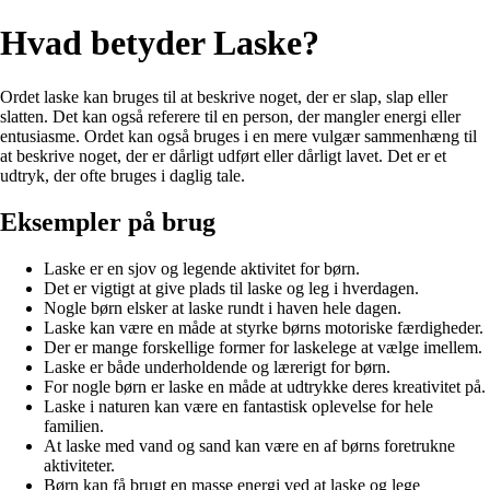
Hvad betyder Laske?
Ordet laske kan bruges til at beskrive noget, der er slap, slap eller
slatten. Det kan også referere til en person, der mangler energi eller
entusiasme. Ordet kan også bruges i en mere vulgær sammenhæng til
at beskrive noget, der er dårligt udført eller dårligt lavet. Det er et
udtryk, der ofte bruges i daglig tale.
Eksempler på brug
Laske er en sjov og legende aktivitet for børn.
Det er vigtigt at give plads til laske og leg i hverdagen.
Nogle børn elsker at laske rundt i haven hele dagen.
Laske kan være en måde at styrke børns motoriske færdigheder.
Der er mange forskellige former for laskelege at vælge imellem.
Laske er både underholdende og lærerigt for børn.
For nogle børn er laske en måde at udtrykke deres kreativitet på.
Laske i naturen kan være en fantastisk oplevelse for hele
familien.
At laske med vand og sand kan være en af børns foretrukne
aktiviteter.
Børn kan få brugt en masse energi ved at laske og lege