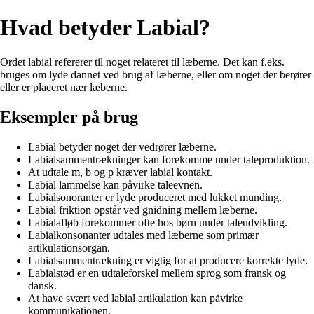
Hvad betyder Labial?
Ordet labial refererer til noget relateret til læberne. Det kan f.eks.
bruges om lyde dannet ved brug af læberne, eller om noget der berører
eller er placeret nær læberne.
Eksempler på brug
Labial betyder noget der vedrører læberne.
Labialsammentrækninger kan forekomme under taleproduktion.
At udtale m, b og p kræver labial kontakt.
Labial lammelse kan påvirke taleevnen.
Labialsonoranter er lyde produceret med lukket munding.
Labial friktion opstår ved gnidning mellem læberne.
Labialafløb forekommer ofte hos børn under taleudvikling.
Labialkonsonanter udtales med læberne som primær
artikulationsorgan.
Labialsammentrækning er vigtig for at producere korrekte lyde.
Labialstød er en udtaleforskel mellem sprog som fransk og
dansk.
At have svært ved labial artikulation kan påvirke
kommunikationen.