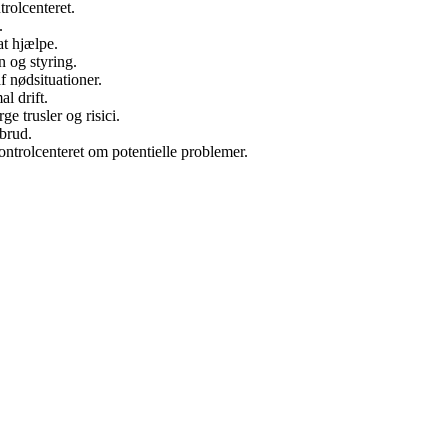
trolcenteret.
.
at hjælpe.
n og styring.
af nødsituationer.
l drift.
e trusler og risici.
dbrud.
ontrolcenteret om potentielle problemer.