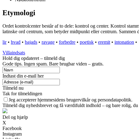
Etymologi
Ordet kontrolcenter består af to dele: kontrol og center. Kontrol stamm
latinske ord centrum, som betyder midtpunkt eller centrum. Sammen dann
lir
•
hvad
•
bajads
•
ravage
•
forbedre
•
poetisk
•
eremit
•
intonation
•
Villaindsats
Hold dig opdateret – tilmeld dig
Gode tips. Ingen spam. Bare brugbar viden – gratis.
Indtast din e-mail her
Tilmeld nu
Tak for tilmeldingen
Jeg accepterer hjemmesidens brugervilkår og persondatapolitik.
Tilmeld dig nyhedsbrevet og få værdifuldt indhold – og bare rolig, du 
Del og hjælp
X
Facebook
Instagram