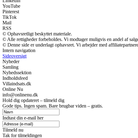
LinkedIn
YouTube
Pinterest
TikTok
Mail
RSS
© Ophavsretligt beskyttet materiale.
© Alle rettigheder forbeholdes. Vi modtager muligvis en andel af salge
© Denne side er underlagt ophavsret. Vi arbejder med affiliatepartnere
Intern navigation
Sideoversigt
Nyheder
Samling
Nyhedssektion
Indholdsfeed
Villaindsats.dk
Online Nu
info@onlinenu.dk
Hold dig opdateret – tilmeld dig
Gode tips. Ingen spam. Bare brugbar viden – gratis.
Indtast din e-mail her
Tilmeld nu
Tak for tilmeldingen