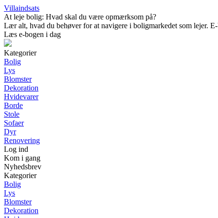
Villaindsats
At leje bolig: Hvad skal du være opmærksom på?
Lær alt, hvad du behøver for at navigere i boligmarkedet som lejer. E-b
Læs e-bogen i dag
Kategorier
Bolig
Lys
Blomster
Dekoration
Hvidevarer
Borde
Stole
Sofaer
Dyr
Renovering
Log ind
Kom i gang
Nyhedsbrev
Kategorier
Bolig
Lys
Blomster
Dekoration