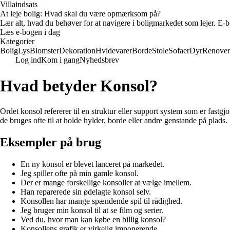
Villaindsats
At leje bolig: Hvad skal du være opmærksom på?
Lær alt, hvad du behøver for at navigere i boligmarkedet som lejer. E-bo
Læs e-bogen i dag
Kategorier
Bolig
Lys
Blomster
Dekoration
Hvidevarer
Borde
Stole
Sofaer
Dyr
Renover
Log ind
Kom i gang
Nyhedsbrev
Hvad betyder Konsol?
Ordet konsol refererer til en struktur eller support system som er fastgjor
de bruges ofte til at holde hylder, borde eller andre genstande på plads.
Eksempler på brug
En ny konsol er blevet lanceret på markedet.
Jeg spiller ofte på min gamle konsol.
Der er mange forskellige konsoller at vælge imellem.
Han reparerede sin ødelagte konsol selv.
Konsollen har mange spændende spil til rådighed.
Jeg bruger min konsol til at se film og serier.
Ved du, hvor man kan købe en billig konsol?
Konsollens grafik er virkelig imponerende.