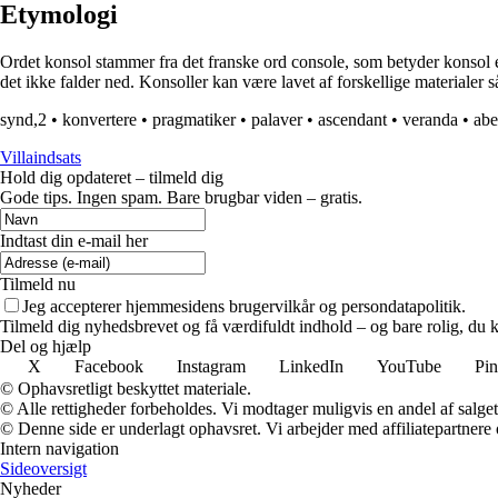
Etymologi
Ordet konsol stammer fra det franske ord console, som betyder konsol elle
det ikke falder ned. Konsoller kan være lavet af forskellige materialer s
synd,2
•
konvertere
•
pragmatiker
•
palaver
•
ascendant
•
veranda
•
abe
Villaindsats
Hold dig opdateret – tilmeld dig
Gode tips. Ingen spam. Bare brugbar viden – gratis.
Indtast din e-mail her
Tilmeld nu
Jeg accepterer hjemmesidens brugervilkår og persondatapolitik.
Tilmeld dig nyhedsbrevet og få værdifuldt indhold – og bare rolig, du ka
Del og hjælp
X
Facebook
Instagram
LinkedIn
YouTube
Pin
© Ophavsretligt beskyttet materiale.
© Alle rettigheder forbeholdes. Vi modtager muligvis en andel af salget,
© Denne side er underlagt ophavsret. Vi arbejder med affiliatepartnere 
Intern navigation
Sideoversigt
Nyheder