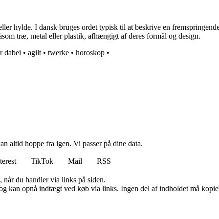
r hylde. I dansk bruges ordet typisk til at beskrive en fremspringende hy
åsom træ, metal eller plastik, afhængigt af deres formål og design.
r dabei
•
agilt
•
twerke
•
horoskop
•
n altid hoppe fra igen. Vi passer på dine data.
terest
TikTok
Mail
RSS
 når du handler via links på siden.
og kan opnå indtægt ved køb via links. Ingen del af indholdet må kopiere