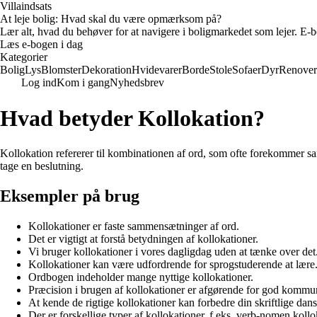
Villaindsats
At leje bolig: Hvad skal du være opmærksom på?
Lær alt, hvad du behøver for at navigere i boligmarkedet som lejer. E-bo
Læs e-bogen i dag
Kategorier
Bolig
Lys
Blomster
Dekoration
Hvidevarer
Borde
Stole
Sofaer
Dyr
Renover
Log ind
Kom i gang
Nyhedsbrev
Hvad betyder Kollokation?
Kollokation refererer til kombinationen af ord, som ofte forekommer sa
tage en beslutning.
Eksempler på brug
Kollokationer er faste sammensætninger af ord.
Det er vigtigt at forstå betydningen af kollokationer.
Vi bruger kollokationer i vores dagligdag uden at tænke over det
Kollokationer kan være udfordrende for sprogstuderende at lære
Ordbogen indeholder mange nyttige kollokationer.
Præcision i brugen af kollokationer er afgørende for god kommu
At kende de rigtige kollokationer kan forbedre din skriftlige dans
Der er forskellige typer af kollokationer, f.eks. verb-nomen kollo