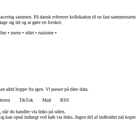
 placering sammen. På dansk refererer kollokation til en fast sammensæt
age sig tid og at gøre en forskel.
due
•
nurse
•
stilet
•
nazisme
•
n altid hoppe fra igen. Vi passer på dine data.
terest
TikTok
Mail
RSS
 når du handler via links på siden.
og kan opnå indtægt ved køb via links. Ingen del af indholdet må kopiere