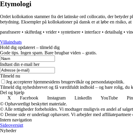
Etymologi
Ordet kollokation stammer fra det latinske ord collocatio, der betyder
betydning. Eksempler på kollokationer på dansk er at løbe en risiko, at t
parafrasere
•
skiftedag
•
vrider
•
syntetisere
•
interface
•
detailsalg
•
vin
Villaindsats
Hold dig opdateret – tilmeld dig
Gode tips. Ingen spam. Bare brugbar viden – gratis.
Indtast din e-mail her
Tilmeld nu
Jeg accepterer hjemmesidens brugervilkår og persondatapolitik.
Tilmeld dig nyhedsbrevet og få værdifuldt indhold – og bare rolig, du ka
Del og hjælp
X
Facebook
Instagram
LinkedIn
YouTube
Pin
© Ophavsretligt beskyttet materiale.
© Alle rettigheder forbeholdes. Vi modtager muligvis en andel af salget,
© Denne side er underlagt ophavsret. Vi arbejder med affiliatepartnere 
Intern navigation
Sideoversigt
Nyheder