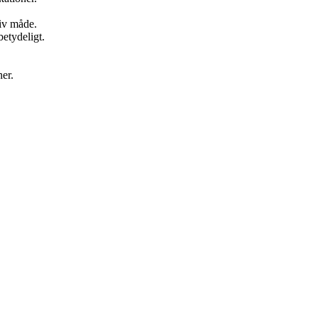
tiv måde.
betydeligt.
ner.