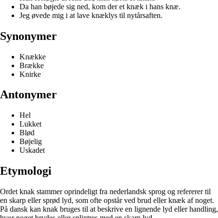
Da han bøjede sig ned, kom der et knæk i hans knæ.
Jeg øvede mig i at lave knæklys til nytårsaften.
Synonymer
Knække
Brække
Knirke
Antonymer
Hel
Lukket
Blød
Bøjelig
Uskadet
Etymologi
Ordet knak stammer oprindeligt fra nederlandsk sprog og refererer til
en skarp eller sprød lyd, som ofte opstår ved brud eller knæk af noget.
På dansk kan knak bruges til at beskrive en lignende lyd eller handling,
hvor noget brydes eller splintres med en skarp lyd.