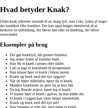
Hvad betyder Knak?
Ordet knak refererer normalt til en skarp lyd, som f.eks. lyden af noget
der knækker eller brækker. Det kan også bruges metaforisk til at
beskrive en udfordring, der bliver løst eller en hindring, der bliver
overvundet.
Eksempler på brug
Det gør knæklyd, når grenen brækker.
Jeg elsker lyden af knække brød.
Han fik et knæk i armen efter faldet.
Lad os tage et knækbrød til morgenmad.
Han kunne høre et knæk i bilens motor.
Knæk og bræk med din nye opgave!
Når du bøjer ståltråden, hører du et knæk.
Manden knækkede en gren for at lave bål.
Da jeg åbnede æsken, hørte jeg et knæk.
Vi kunne høre et knæk i gulvet, da han trådte der.
Et knæk i ryggen kan være meget smertefuldt.
Knæk og bræk med det nye job!
Han forsøgte at rette det, men hørte et knæk.