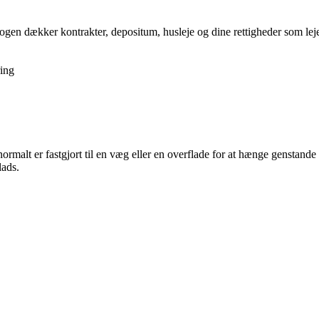
gen dækker kontrakter, depositum, husleje og dine rettigheder som lejer,
ing
normalt er fastgjort til en væg eller en overflade for at hænge genstande 
lads.