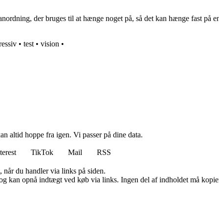
anordning, der bruges til at hænge noget på, så det kan hænge fast på e
ressiv
•
test
•
vision
•
n altid hoppe fra igen. Vi passer på dine data.
terest
TikTok
Mail
RSS
 når du handler via links på siden.
og kan opnå indtægt ved køb via links. Ingen del af indholdet må kopiere