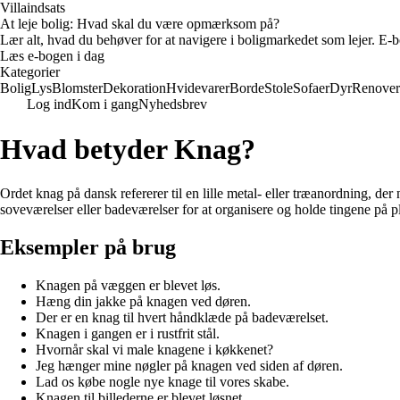
Villaindsats
At leje bolig: Hvad skal du være opmærksom på?
Lær alt, hvad du behøver for at navigere i boligmarkedet som lejer. E-bo
Læs e-bogen i dag
Kategorier
Bolig
Lys
Blomster
Dekoration
Hvidevarer
Borde
Stole
Sofaer
Dyr
Renover
Log ind
Kom i gang
Nyhedsbrev
Hvad betyder Knag?
Ordet knag på dansk refererer til en lille metal- eller træanordning, der 
soveværelser eller badeværelser for at organisere og holde tingene på p
Eksempler på brug
Knagen på væggen er blevet løs.
Hæng din jakke på knagen ved døren.
Der er en knag til hvert håndklæde på badeværelset.
Knagen i gangen er i rustfrit stål.
Hvornår skal vi male knagene i køkkenet?
Jeg hænger mine nøgler på knagen ved siden af døren.
Lad os købe nogle nye knage til vores skabe.
Knagen til billederne er blevet løsnet.