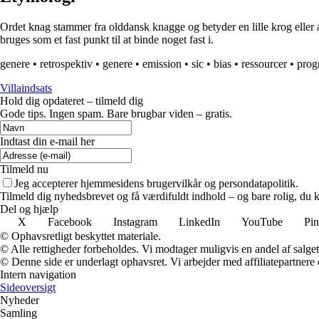
Ordet knag stammer fra olddansk knagge og betyder en lille krog eller 
bruges som et fast punkt til at binde noget fast i.
genere
•
retrospektiv
•
genere
•
emission
•
sic
•
bias
•
ressourcer
•
prog
Villaindsats
Hold dig opdateret – tilmeld dig
Gode tips. Ingen spam. Bare brugbar viden – gratis.
Indtast din e-mail her
Tilmeld nu
Jeg accepterer hjemmesidens brugervilkår og persondatapolitik.
Tilmeld dig nyhedsbrevet og få værdifuldt indhold – og bare rolig, du ka
Del og hjælp
X
Facebook
Instagram
LinkedIn
YouTube
Pin
© Ophavsretligt beskyttet materiale.
© Alle rettigheder forbeholdes. Vi modtager muligvis en andel af salget,
© Denne side er underlagt ophavsret. Vi arbejder med affiliatepartnere 
Intern navigation
Sideoversigt
Nyheder
Samling