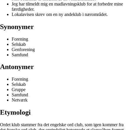
Jeg har tilmeldt mig en madlavningsklub for at forbedre mine
færdigheder.
Lokalavisen skrev om en ny andeklub i nærområdet.
Synonymer
Forening
Selskab
Genforening
Samfund
Antonymer
Forening
Selskab
Gruppe
Samfund
Netværk
Etymologi
Ordet klub stammer fra det engelske ord club, som igen kommer fra
det franske ord club, der oprindeligt betegnede et slagsvåben formet