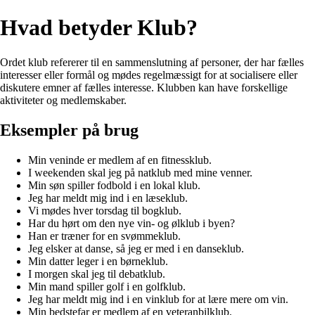
Hvad betyder Klub?
Ordet klub refererer til en sammenslutning af personer, der har fælles
interesser eller formål og mødes regelmæssigt for at socialisere eller
diskutere emner af fælles interesse. Klubben kan have forskellige
aktiviteter og medlemskaber.
Eksempler på brug
Min veninde er medlem af en fitnessklub.
I weekenden skal jeg på natklub med mine venner.
Min søn spiller fodbold i en lokal klub.
Jeg har meldt mig ind i en læseklub.
Vi mødes hver torsdag til bogklub.
Har du hørt om den nye vin- og ølklub i byen?
Han er træner for en svømmeklub.
Jeg elsker at danse, så jeg er med i en danseklub.
Min datter leger i en børneklub.
I morgen skal jeg til debatklub.
Min mand spiller golf i en golfklub.
Jeg har meldt mig ind i en vinklub for at lære mere om vin.
Min bedstefar er medlem af en veteranbilklub.