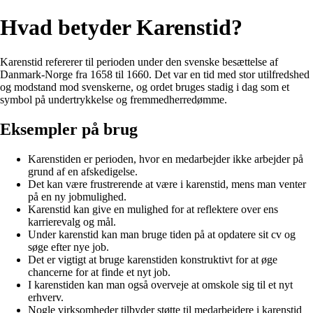
Hvad betyder Karenstid?
Karenstid refererer til perioden under den svenske besættelse af
Danmark-Norge fra 1658 til 1660. Det var en tid med stor utilfredshed
og modstand mod svenskerne, og ordet bruges stadig i dag som et
symbol på undertrykkelse og fremmedherredømme.
Eksempler på brug
Karenstiden er perioden, hvor en medarbejder ikke arbejder på
grund af en afskedigelse.
Det kan være frustrerende at være i karenstid, mens man venter
på en ny jobmulighed.
Karenstid kan give en mulighed for at reflektere over ens
karrierevalg og mål.
Under karenstid kan man bruge tiden på at opdatere sit cv og
søge efter nye job.
Det er vigtigt at bruge karenstiden konstruktivt for at øge
chancerne for at finde et nyt job.
I karenstiden kan man også overveje at omskole sig til et nyt
erhverv.
Nogle virksomheder tilbyder støtte til medarbejdere i karenstid