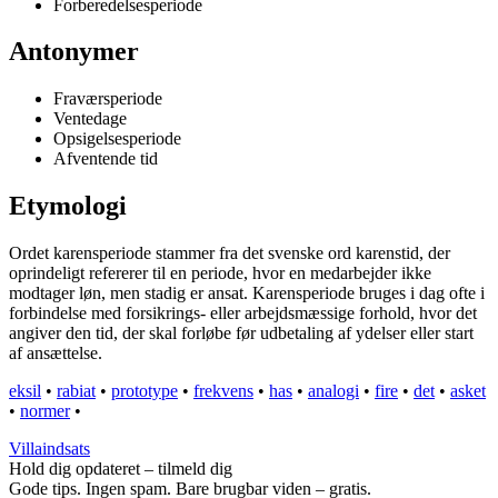
Forberedelsesperiode
Antonymer
Fraværsperiode
Ventedage
Opsigelsesperiode
Afventende tid
Etymologi
Ordet karensperiode stammer fra det svenske ord karenstid, der
oprindeligt refererer til en periode, hvor en medarbejder ikke
modtager løn, men stadig er ansat. Karensperiode bruges i dag ofte i
forbindelse med forsikrings- eller arbejdsmæssige forhold, hvor det
angiver den tid, der skal forløbe før udbetaling af ydelser eller start
af ansættelse.
eksil
•
rabiat
•
prototype
•
frekvens
•
has
•
analogi
•
fire
•
det
•
asket
•
normer
•
Villaindsats
Hold dig opdateret – tilmeld dig
Gode tips. Ingen spam. Bare brugbar viden – gratis.