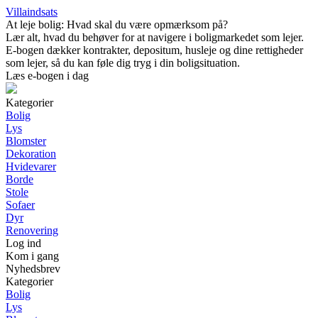
Villaindsats
At leje bolig: Hvad skal du være opmærksom på?
Lær alt, hvad du behøver for at navigere i boligmarkedet som lejer.
E-bogen dækker kontrakter, depositum, husleje og dine rettigheder
som lejer, så du kan føle dig tryg i din boligsituation.
Læs e-bogen i dag
Kategorier
Bolig
Lys
Blomster
Dekoration
Hvidevarer
Borde
Stole
Sofaer
Dyr
Renovering
Log ind
Kom i gang
Nyhedsbrev
Kategorier
Bolig
Lys