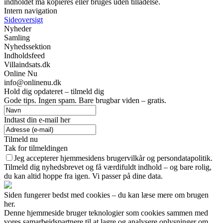
indholdet må kopieres eller bruges uden tilladelse.
Intern navigation
Sideoversigt
Nyheder
Samling
Nyhedssektion
Indholdsfeed
Villaindsats.dk
Online Nu
info@onlinenu.dk
Hold dig opdateret – tilmeld dig
Gode tips. Ingen spam. Bare brugbar viden – gratis.
Indtast din e-mail her
Tilmeld nu
Tak for tilmeldingen
Jeg accepterer hjemmesidens brugervilkår og persondatapolitik.
Tilmeld dig nyhedsbrevet og få værdifuldt indhold – og bare rolig,
du kan altid hoppe fra igen. Vi passer på dine data.
Siden fungerer bedst med cookies – du kan læse mere om brugen
her.
Denne hjemmeside bruger teknologier som cookies sammen med
vores samarbejdspartnere til at lagre og analysere oplysninger om