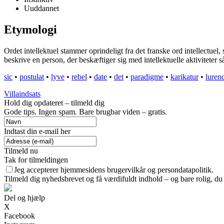
Uuddannet
Etymologi
Ordet intellektuel stammer oprindeligt fra det franske ord intellectuel, 
beskrive en person, der beskæftiger sig med intellektuelle aktiviteter så
sic
•
postulat
•
lyve
•
rebel
•
date
•
det
•
paradigme
•
karikatur
•
luren
Villaindsats
Hold dig opdateret – tilmeld dig
Gode tips. Ingen spam. Bare brugbar viden – gratis.
Indtast din e-mail her
Tilmeld nu
Tak for tilmeldingen
Jeg accepterer hjemmesidens brugervilkår og persondatapolitik.
Tilmeld dig nyhedsbrevet og få værdifuldt indhold – og bare rolig, du 
Del og hjælp
X
Facebook