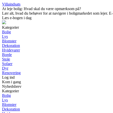
Villaindsats
At leje bolig: Hvad skal du være opmærksom på?
Lær alt, hvad du behøver for at navigere i boligmarkedet som lejer. E-b
Læs e-bogen i dag
Kategorier
Bolig
Lys
Blomster
Dekoration
Hvidevarer
Borde
Stole
Sofaer
Dyr
Renovering
Log ind
Kom i gang
Nyhedsbrev
Kategorier
Bolig
Lys
Blomster
Dekoration