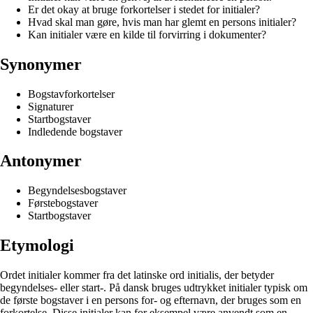
Er det okay at bruge forkortelser i stedet for initialer?
Hvad skal man gøre, hvis man har glemt en persons initialer?
Kan initialer være en kilde til forvirring i dokumenter?
Synonymer
Bogstavforkortelser
Signaturer
Startbogstaver
Indledende bogstaver
Antonymer
Begyndelsesbogstaver
Førstebogstaver
Startbogstaver
Etymologi
Ordet initialer kommer fra det latinske ord initialis, der betyder
begyndelses- eller start-. På dansk bruges udtrykket initialer typisk om
de første bogstaver i en persons for- og efternavn, der bruges som en
forkortelse. Disse initialer kan for eksempel være anvendt som en