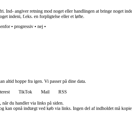
i. Ind- angiver retning mod noget eller handlingen at bringe noget inden
t indeni, f.eks. en forpligtelse eller et løfte.
enfor
•
progressiv
•
nej
•
n altid hoppe fra igen. Vi passer på dine data.
terest
TikTok
Mail
RSS
 når du handler via links på siden.
og kan opnå indtægt ved køb via links. Ingen del af indholdet må kopiere