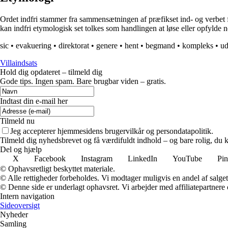
Ordet indfri stammer fra sammensætningen af præfikset ind- og verbet fr
kan indfri etymologisk set tolkes som handlingen at løse eller opfylde noge
sic
•
evakuering
•
direktorat
•
genere
•
hent
•
begmand
•
kompleks
•
ud
Villaindsats
Hold dig opdateret – tilmeld dig
Gode tips. Ingen spam. Bare brugbar viden – gratis.
Indtast din e-mail her
Tilmeld nu
Jeg accepterer hjemmesidens brugervilkår og persondatapolitik.
Tilmeld dig nyhedsbrevet og få værdifuldt indhold – og bare rolig, du ka
Del og hjælp
X
Facebook
Instagram
LinkedIn
YouTube
Pin
© Ophavsretligt beskyttet materiale.
© Alle rettigheder forbeholdes. Vi modtager muligvis en andel af salget,
© Denne side er underlagt ophavsret. Vi arbejder med affiliatepartnere 
Intern navigation
Sideoversigt
Nyheder
Samling