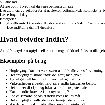
Villaindsats
At leje bolig: Hvad skal du være opmærksom på?
Lær alt, hvad du behøver for at navigere i boligmarkedet som lejer. E-bo
Læs e-bogen i dag
Kategorier
Bolig
Lys
Blomster
Dekoration
Hvidevarer
Borde
Stole
Sofaer
Dyr
Renover
Log ind
Kom i gang
Nyhedsbrev
Hvad betyder Indfri?
At indfri betyder at opfylde eller betale noget fuldt ud, f.eks. at tilbagebe
Eksempler på brug
Nogle gange kan det være svært at indfri alle vores forventninger
Det er vigtigt at kunne indfri de løfter, man giver.
Jeg vil gøre alt for at indfri mine mål og drømme.
Virksomheden arbejder hårdt på at indfri kundernes behov.
Det kræver disciplin og fokus at indfri ens potentiale.
Kan du indfri kravene i den nye stilling?
Lad os samarbejde om at indfri vores fælles mål.
Det er vigtigt at indfri de forventninger, der er til os.
Har du svært ved at indfri dine egne forventninger?