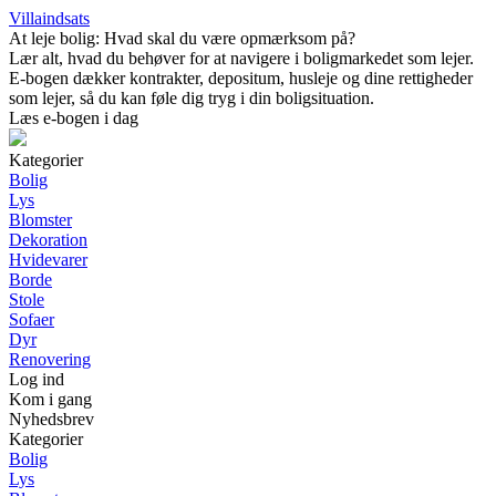
Villaindsats
At leje bolig: Hvad skal du være opmærksom på?
Lær alt, hvad du behøver for at navigere i boligmarkedet som lejer.
E-bogen dækker kontrakter, depositum, husleje og dine rettigheder
som lejer, så du kan føle dig tryg i din boligsituation.
Læs e-bogen i dag
Kategorier
Bolig
Lys
Blomster
Dekoration
Hvidevarer
Borde
Stole
Sofaer
Dyr
Renovering
Log ind
Kom i gang
Nyhedsbrev
Kategorier
Bolig
Lys