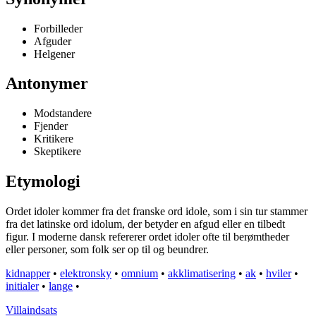
Forbilleder
Afguder
Helgener
Antonymer
Modstandere
Fjender
Kritikere
Skeptikere
Etymologi
Ordet idoler kommer fra det franske ord idole, som i sin tur stammer
fra det latinske ord idolum, der betyder en afgud eller en tilbedt
figur. I moderne dansk refererer ordet idoler ofte til berømtheder
eller personer, som folk ser op til og beundrer.
kidnapper
•
elektronsky
•
omnium
•
akklimatisering
•
ak
•
hviler
•
initialer
•
lange
•
Villaindsats