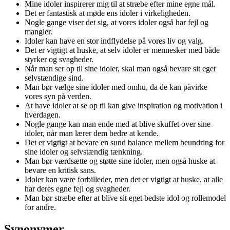
Mine idoler inspirerer mig til at stræbe efter mine egne mål.
Det er fantastisk at møde ens idoler i virkeligheden.
Nogle gange viser det sig, at vores idoler også har fejl og
mangler.
Idoler kan have en stor indflydelse på vores liv og valg.
Det er vigtigt at huske, at selv idoler er mennesker med både
styrker og svagheder.
Når man ser op til sine idoler, skal man også bevare sit eget
selvstændige sind.
Man bør vælge sine idoler med omhu, da de kan påvirke
vores syn på verden.
At have idoler at se op til kan give inspiration og motivation i
hverdagen.
Nogle gange kan man ende med at blive skuffet over sine
idoler, når man lærer dem bedre at kende.
Det er vigtigt at bevare en sund balance mellem beundring for
sine idoler og selvstændig tænkning.
Man bør værdsætte og støtte sine idoler, men også huske at
bevare en kritisk sans.
Idoler kan være forbilleder, men det er vigtigt at huske, at alle
har deres egne fejl og svagheder.
Man bør stræbe efter at blive sit eget bedste idol og rollemodel
for andre.
Synonymer