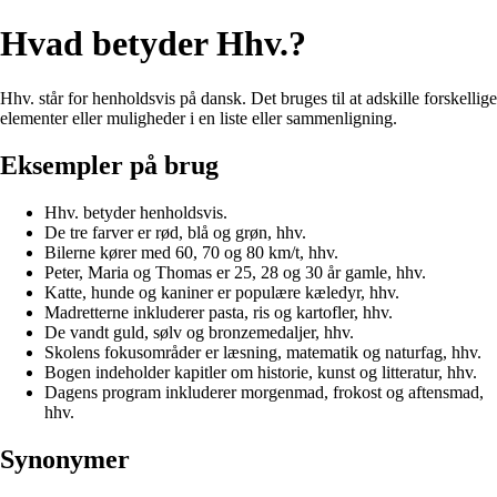
Hvad betyder Hhv.?
Hhv. står for henholdsvis på dansk. Det bruges til at adskille forskellige
elementer eller muligheder i en liste eller sammenligning.
Eksempler på brug
Hhv. betyder henholdsvis.
De tre farver er rød, blå og grøn, hhv.
Bilerne kører med 60, 70 og 80 km/t, hhv.
Peter, Maria og Thomas er 25, 28 og 30 år gamle, hhv.
Katte, hunde og kaniner er populære kæledyr, hhv.
Madretterne inkluderer pasta, ris og kartofler, hhv.
De vandt guld, sølv og bronzemedaljer, hhv.
Skolens fokusområder er læsning, matematik og naturfag, hhv.
Bogen indeholder kapitler om historie, kunst og litteratur, hhv.
Dagens program inkluderer morgenmad, frokost og aftensmad,
hhv.
Synonymer