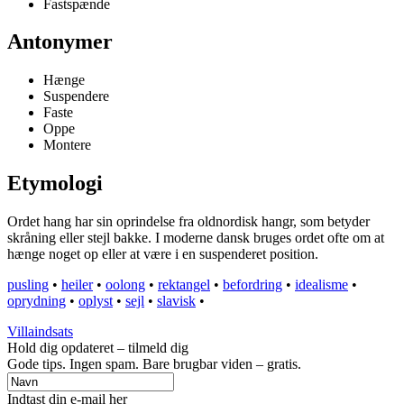
Fastspænde
Antonymer
Hænge
Suspendere
Faste
Oppe
Montere
Etymologi
Ordet hang har sin oprindelse fra oldnordisk hangr, som betyder
skråning eller stejl bakke. I moderne dansk bruges ordet ofte om at
hænge noget op eller at være i en suspenderet position.
pusling
•
heiler
•
oolong
•
rektangel
•
befordring
•
idealisme
•
oprydning
•
oplyst
•
sejl
•
slavisk
•
Villaindsats
Hold dig opdateret – tilmeld dig
Gode tips. Ingen spam. Bare brugbar viden – gratis.
Indtast din e-mail her