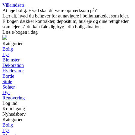
Villaindsats
At leje bolig: Hvad skal du være opmærksom på?
Lær alt, hvad du behøver for at navigere i boligmarkedet som lejer.
E-bogen dækker kontrakter, depositum, husleje og dine rettigheder
som lejer, så du kan føle dig tryg i din boligsituation.
Læs e-bogen i dag
Kategorier
Bolig
Lys
Blomster
Dekoration
Hvidevarer
Borde
Stole
Sofaer
Dyr
Renovering
Log ind
Kom i gang
Nyhedsbrev
Kategorier
Bolig
Lys