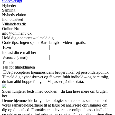
Sideoversigt
Nyheder
Samling
Nyhedssektion
Indholdsfeed
Villaindsats.dk
Online Nu
info@onlinenu.dk
Hold dig opdateret – tilmeld dig
Gode tips. Ingen spam. Bare brugbar viden – gratis.
Indtast din e-mail her
Tilmeld nu
Tak for tilmeldingen
Jeg accepterer hjemmesidens brugervilkår og persondatapolitik.
Tilmeld dig nyhedsbrevet og få værdifuldt indhold – og bare rolig,
du kan altid hoppe fra igen. Vi passer på dine data.
Siden fungerer bedst med cookies – du kan læse mere om brugen
her.
Denne hjemmeside bruger teknologier som cookies sammen med
vores samarbejdspartnere til at lagre og analysere oplysninger om
dig og din enhed. Formålet er at levere personligt tilpasset indhold
og reklamer samt at forbedre vores service. Du kan altid justere dine