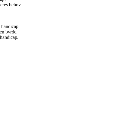
deres behov.
d handicap.
 en byrde.
 handicap.