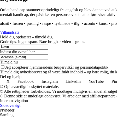
Ordet handicap stammer oprindeligt fra engelsk og blev dannet ved at 
mentalt handicap, der påvirker en persons evne til at udføre visse aktivit
afsnit
•
fussen
•
pusling
•
raspe
•
lysbillede
•
iflg.
•
aconto
•
kunst
•
pr
Villaindsats
Hold dig opdateret – tilmeld dig
Gode tips. Ingen spam. Bare brugbar viden – gratis.
Indtast din e-mail her
Tilmeld nu
Jeg accepterer hjemmesidens brugervilkår og persondatapolitik.
Tilmeld dig nyhedsbrevet og få værdifuldt indhold – og bare rolig, du ka
Del og hjælp
X
Facebook
Instagram
LinkedIn
YouTube
Pin
© Ophavsretligt beskyttet materiale.
© Alle rettigheder forbeholdes. Vi modtager muligvis en andel af salget,
© Denne side er underlagt ophavsret. Vi arbejder med affiliatepartnere 
Intern navigation
Sideoversigt
Nyheder
Samling