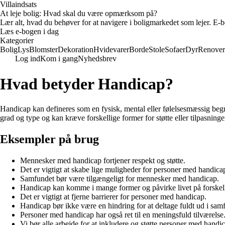
Villaindsats
At leje bolig: Hvad skal du være opmærksom på?
Lær alt, hvad du behøver for at navigere i boligmarkedet som lejer. E-bo
Læs e-bogen i dag
Kategorier
Bolig
Lys
Blomster
Dekoration
Hvidevarer
Borde
Stole
Sofaer
Dyr
Renover
Log ind
Kom i gang
Nyhedsbrev
Hvad betyder Handicap?
Handicap kan defineres som en fysisk, mental eller følelsesmæssig begr
grad og type og kan kræve forskellige former for støtte eller tilpasninge
Eksempler på brug
Mennesker med handicap fortjener respekt og støtte.
Det er vigtigt at skabe lige muligheder for personer med handica
Samfundet bør være tilgængeligt for mennesker med handicap.
Handicap kan komme i mange former og påvirke livet på forskel
Det er vigtigt at fjerne barrierer for personer med handicap.
Handicap bør ikke være en hindring for at deltage fuldt ud i sam
Personer med handicap har også ret til en meningsfuld tilværelse
Vi bør alle arbejde for at inkludere og støtte personer med handi