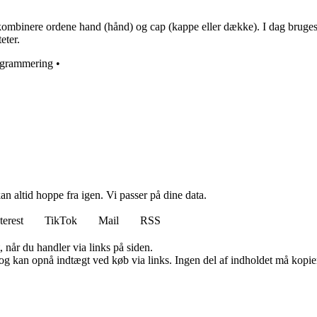
kombinere ordene hand (hånd) og cap (kappe eller dække). I dag bruges 
eter.
ogrammering
•
n altid hoppe fra igen. Vi passer på dine data.
terest
TikTok
Mail
RSS
 når du handler via links på siden.
og kan opnå indtægt ved køb via links. Ingen del af indholdet må kopiere