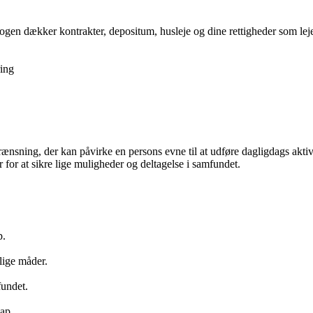
gen dækker kontrakter, depositum, husleje og dine rettigheder som lejer,
ing
ænsning, der kan påvirke en persons evne til at udføre dagligdags akti
r for at sikre lige muligheder og deltagelse i samfundet.
p.
lige måder.
fundet.
.
cap.