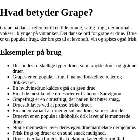
Hvad betyder Grape?
Grape på dansk refererer til en lille, runde, saftig frugt, der normalt
vokser i klynger på vinranker. Det danske ord for grape er drue. Drue
er en populær frugt, der bruges til at lave saft, vin og spises også frisk.
Eksempler på brug
Der findes forskellige typer druer, som fx røde druer og grønne
druer.
Grapes er en populær frugt i mange forskellige retter og
drikkevarer.
En hvidvinsdrue kaldes også en grøn drue.
En af de mest kendte druesorter er Cabernet Sauvignon.
Grapefrugt er en citrusfrugt, der har en lidt bitter smag.
Druesaft laves ved at presse friske druer.
En anden variant af druer er sultanadruer, som er tørrede.
Druevin er en populær alkoholisk drik lavet af fermenterede
druer.
Nogle mennesker laver deres egen druemarmelade derhjemme.
Frisk frugt og druer er en sund snack mulighed.
Drueskiver kan bruges til at dekorere kager eller frugtfad.