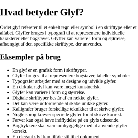
Hvad betyder Glyf?
Ordet glyf refererer til et enkelt tegn eller symbol i en skrifttype eller et
alfabet. Glyffer bruges i typografi til at repræsentere individuelle
karakterer eller bogstaver. Glyffer kan variere i form og størrelse,
afhængigt af den specifikke skrifttype, der anvendes.
Eksempler på brug
En glyf er en grafisk form i skrifttyper.
Glyfer bruges til at repræsentere bogstaver, tal eller symboler.
Typografer arbejder med at designe og udvikle glyfer.
En cirkulær glyf kan være meget kunstnerisk.
Glyfer kan variere i form og størrelse.
Digitale skrifttyper består af en række glyfer.
Det kan være udfordrende at skabe unikke glyfer.
Kalligrafer bruger forskellige teknikker til at skrive glyfer.
Nogle sprog kræver specielle glyfer for at skrive korrekt.
Farver kan også have indflydelse på en glyfs udseende.
Bogtrykkere skal være omhyggelige med at anvende glyfer
korrekt.
En elegant glyf kan tilføje stil til et dokument.