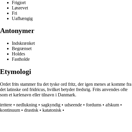
Frigjort
Løsrevet
Fri
Uafhængig
Antonymer
Indskrænket
Begrænset
Holdes
Fastholde
Etymologi
Ordet frits stammer fra det tyske ord fritz, der igen menes at komme fra
det latinske ord fridricus, hvilket betyder fredsrig. Frits anvendes ofte
som et kælenavn eller tilnavn i Danmark.
irritere
•
nedlukning
•
sagkyndig
•
udseende
•
fordums
•
afskum
•
kontinuum
•
drastisk
•
katatonisk
•