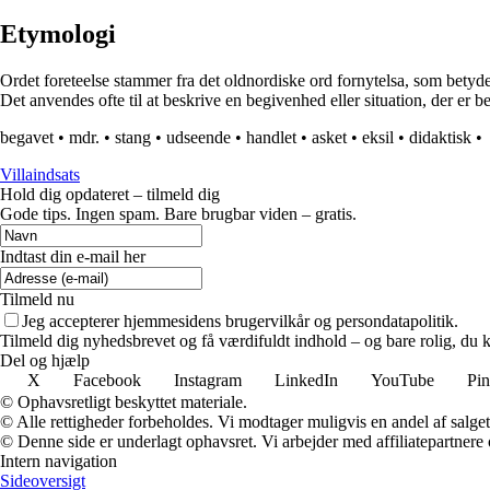
Etymologi
Ordet foreteelse stammer fra det oldnordiske ord fornytelsa, som betyder
Det anvendes ofte til at beskrive en begivenhed eller situation, der er 
begavet
•
mdr.
•
stang
•
udseende
•
handlet
•
asket
•
eksil
•
didaktisk
•
Villaindsats
Hold dig opdateret – tilmeld dig
Gode tips. Ingen spam. Bare brugbar viden – gratis.
Indtast din e-mail her
Tilmeld nu
Jeg accepterer hjemmesidens brugervilkår og persondatapolitik.
Tilmeld dig nyhedsbrevet og få værdifuldt indhold – og bare rolig, du ka
Del og hjælp
X
Facebook
Instagram
LinkedIn
YouTube
Pin
© Ophavsretligt beskyttet materiale.
© Alle rettigheder forbeholdes. Vi modtager muligvis en andel af salget,
© Denne side er underlagt ophavsret. Vi arbejder med affiliatepartnere 
Intern navigation
Sideoversigt