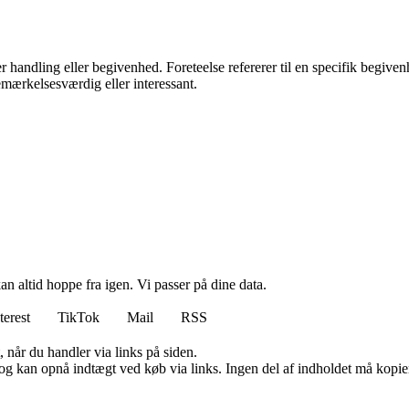
 handling eller begivenhed. Foreteelse refererer til en specifik begivenh
bemærkelsesværdig eller interessant.
n altid hoppe fra igen. Vi passer på dine data.
terest
TikTok
Mail
RSS
 når du handler via links på siden.
og kan opnå indtægt ved køb via links. Ingen del af indholdet må kopiere