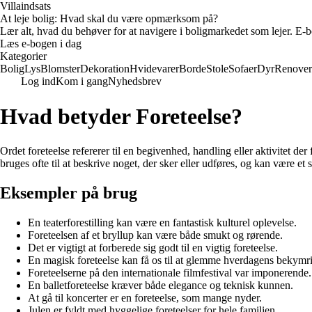
Villaindsats
At leje bolig: Hvad skal du være opmærksom på?
Lær alt, hvad du behøver for at navigere i boligmarkedet som lejer. E-bo
Læs e-bogen i dag
Kategorier
Bolig
Lys
Blomster
Dekoration
Hvidevarer
Borde
Stole
Sofaer
Dyr
Renover
Log ind
Kom i gang
Nyhedsbrev
Hvad betyder Foreteelse?
Ordet foreteelse refererer til en begivenhed, handling eller aktivitet d
bruges ofte til at beskrive noget, der sker eller udføres, og kan være e
Eksempler på brug
En teaterforestilling kan være en fantastisk kulturel oplevelse.
Foreteelsen af et bryllup kan være både smukt og rørende.
Det er vigtigt at forberede sig godt til en vigtig foreteelse.
En magisk foreteelse kan få os til at glemme hverdagens bekymri
Foreteelserne på den internationale filmfestival var imponerende.
En balletforeteelse kræver både elegance og teknisk kunnen.
At gå til koncerter er en foreteelse, som mange nyder.
Julen er fyldt med hyggelige foreteelser for hele familien.