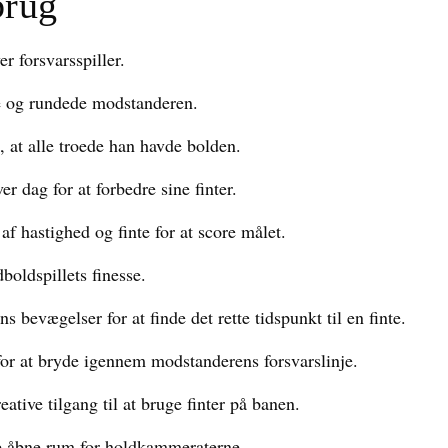
brug
r forsvarsspiller.
te og rundede modstanderen.
, at alle troede han havde bolden.
r dag for at forbedre sine finter.
f hastighed og finte for at score målet.
dboldspillets finesse.
bevægelser for at finde det rette tidspunkt til en finte.
for at bryde igennem modstanderens forsvarslinje.
eative tilgang til at bruge finter på banen.
be åbne rum for holdkammeraterne.