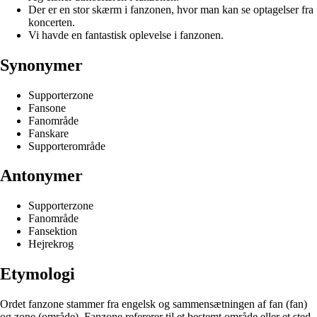
Der er en stor skærm i fanzonen, hvor man kan se optagelser fra
koncerten.
Vi havde en fantastisk oplevelse i fanzonen.
Synonymer
Supporterzone
Fansone
Fanområde
Fanskare
Supporterområde
Antonymer
Supporterzone
Fanområde
Fansektion
Hejrekrog
Etymologi
Ordet fanzone stammer fra engelsk og sammensætningen af ​​fan (fan)
og zone (område). Fanzone refererer til et bestemt område eller et sted,