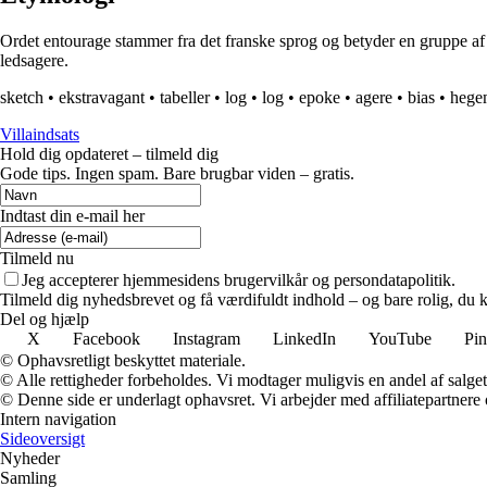
Ordet entourage stammer fra det franske sprog og betyder en gruppe af 
ledsagere.
sketch
•
ekstravagant
•
tabeller
•
log
•
log
•
epoke
•
agere
•
bias
•
hege
Villaindsats
Hold dig opdateret – tilmeld dig
Gode tips. Ingen spam. Bare brugbar viden – gratis.
Indtast din e-mail her
Tilmeld nu
Jeg accepterer hjemmesidens brugervilkår og persondatapolitik.
Tilmeld dig nyhedsbrevet og få værdifuldt indhold – og bare rolig, du ka
Del og hjælp
X
Facebook
Instagram
LinkedIn
YouTube
Pin
© Ophavsretligt beskyttet materiale.
© Alle rettigheder forbeholdes. Vi modtager muligvis en andel af salget,
© Denne side er underlagt ophavsret. Vi arbejder med affiliatepartnere 
Intern navigation
Sideoversigt
Nyheder
Samling