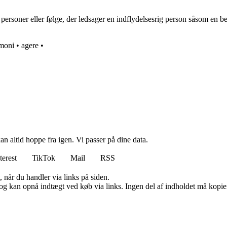
personer eller følge, der ledsager en indflydelsesrig person såsom en b
moni
•
agere
•
n altid hoppe fra igen. Vi passer på dine data.
terest
TikTok
Mail
RSS
 når du handler via links på siden.
og kan opnå indtægt ved køb via links. Ingen del af indholdet må kopiere