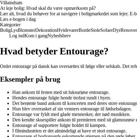
Villaindsats
At leje bolig: Hvad skal du være opmærksom på?
Lær alt, hvad du behøver for at navigere i boligmarkedet som lejer. E-bo
Læs e-bogen i dag
Kategorier
Bolig
Lys
Blomster
Dekoration
Hvidevarer
Borde
Stole
Sofaer
Dyr
Renover
Log ind
Kom i gang
Nyhedsbrev
Hvad betyder Entourage?
Ordet entourage på dansk kan oversættes til følge eller selskab. Det refe
Eksempler på brug
Han ankom til festen med sit luksuriøse entourage.
Hendes entourage fulgte hende trofast rundt i byen.
Det berømte band ankom til koncerten med deres store entourage
Hun blev overrasket af sin venners entourage til fødselsdagen.
Entourage var fyldt med glade mennesker, der nød musikken.
Den kendte skuespiller ankom til premieren med sit glamourøse 
Entourage af supportere fulgte holdet til kampen.
I filmindustrien er det almindeligt at have et stort entourage.
Entourage af bodyguards eskorterede stjernen på den røde løber.