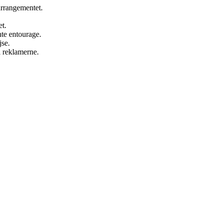
 arrangementet.
et.
te entourage.
jse.
 reklamerne.