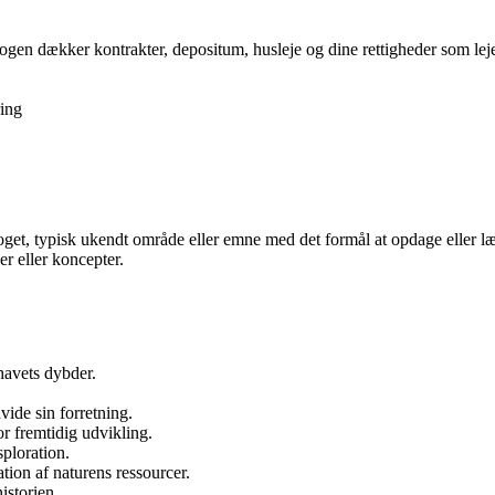
gen dækker kontrakter, depositum, husleje og dine rettigheder som lejer,
ing
noget, typisk ukendt område eller emne med det formål at opdage eller l
r eller koncepter.
 havets dybder.
vide sin forretning.
or fremtidig udvikling.
sploration.
ion af naturens ressourcer.
istorien.