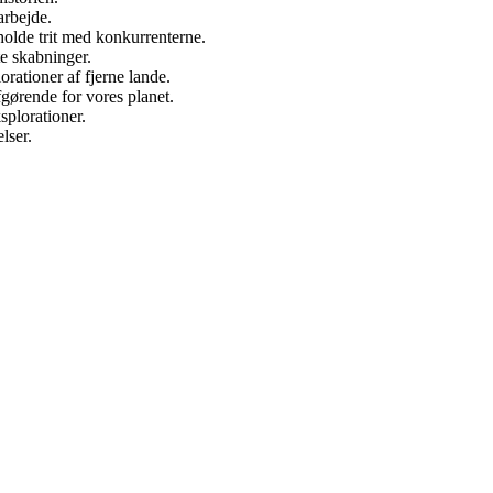
arbejde.
holde trit med konkurrenterne.
te skabninger.
rationer af fjerne lande.
gørende for vores planet.
splorationer.
lser.