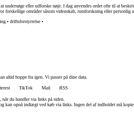
at undersøge eller udforske nøje. I dag anvendes ordet ofte til at beskr
for forskellige områder såsom videnskab, rumforskning eller personlig u
ing
•
driftsforstyrrelse
•
n altid hoppe fra igen. Vi passer på dine data.
terest
TikTok
Mail
RSS
 når du handler via links på siden.
og kan opnå indtægt ved køb via links. Ingen del af indholdet må kopiere