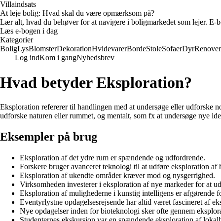
Villaindsats
At leje bolig: Hvad skal du være opmærksom på?
Lær alt, hvad du behøver for at navigere i boligmarkedet som lejer. E-bo
Læs e-bogen i dag
Kategorier
Bolig
Lys
Blomster
Dekoration
Hvidevarer
Borde
Stole
Sofaer
Dyr
Renover
Log ind
Kom i gang
Nyhedsbrev
Hvad betyder Eksploration?
Eksploration refererer til handlingen med at undersøge eller udforske 
udforske naturen eller rummet, og mentalt, som fx at undersøge nye idee
Eksempler på brug
Eksploration af det ydre rum er spændende og udfordrende.
Forskere bruger avanceret teknologi til at udføre eksploration af
Eksploration af ukendte områder kræver mod og nysgerrighed.
Virksomheden investerer i eksploration af nye markeder for at ud
Eksploration af mulighederne i kunstig intelligens er afgørende f
Eventyrlystne opdagelsesrejsende har altid været fascineret af ek
Nye opdagelser inden for bioteknologi sker ofte gennem eksplorat
Studenternes ekskursion var en spændende eksploration af lokalh