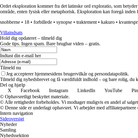
Ordet eksploration kommer fra det latinske ord exploratio, som betyder 
område, enten fysisk eller metaphorisk. Eksploration kan foregå inden 
snobberne
•
18
•
forbillede
•
synopse
•
traktement
•
kakuro
•
kvantespr
Villaindsats
Hold dig opdateret – tilmeld dig
Gode tips. Ingen spam. Bare brugbar viden – gratis.
Indtast din e-mail her
Tilmeld nu
Jeg accepterer hjemmesidens brugervilkår og persondatapolitik.
Tilmeld dig nyhedsbrevet og få værdifuldt indhold – og bare rolig, du ka
Del og hjælp
X
Facebook
Instagram
LinkedIn
YouTube
Pin
© Ophavsretligt beskyttet materiale.
© Alle rettigheder forbeholdes. Vi modtager muligvis en andel af salget,
© Denne side er underlagt ophavsret. Vi arbejder med affiliatepartnere 
Intern navigation
Sideoversigt
Nyheder
Samling
Nyhedssektion