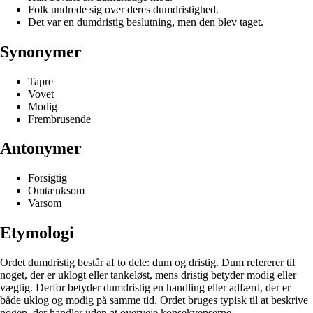
Folk undrede sig over deres dumdristighed.
Det var en dumdristig beslutning, men den blev taget.
Synonymer
Tapre
Vovet
Modig
Frembrusende
Antonymer
Forsigtig
Omtænksom
Varsom
Etymologi
Ordet dumdristig består af to dele: dum og dristig. Dum refererer til
noget, der er uklogt eller tankeløst, mens dristig betyder modig eller
vægtig. Derfor betyder dumdristig en handling eller adfærd, der er
både uklog og modig på samme tid. Ordet bruges typisk til at beskrive
nogen, der handler uden at overveje konsekvenserne.