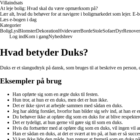
Villaindsats
At leje bolig: Hvad skal du være opmærksom på?
Lær alt, hvad du behøver for at navigere i boligmarkedet som lejer. E-bo
Læs e-bogen i dag
Kategorier
Bolig
Lys
Blomster
Dekoration
Hvidevarer
Borde
Stole
Sofaer
Dyr
Renover
Log ind
Kom i gang
Nyhedsbrev
Hvad betyder Duks?
Duks er et slangudtryk på dansk, som bruges til at beskrive en person, de
Eksempler på brug
Han opførte sig som en ægte duks til festen.
Hun tror, at hun er en duks, men det er hun ikke.
Det er ikke sjovt at arbejde sammen med sådan en duks.
Jeg har aldrig forstået, hvorfor han bilder sig selv ind, at han er 
Du behøver ikke at opføre dig som en duks for at blive respekter
Det er tydeligt, at hun gerne vil gøre sig til som en duks.
Hvis du fortsætter med at opføre dig som en duks, vil ingen vil
Han er sådan en duks, at det er svært at tro på, at han er så succe
Vi kan ikke lide den måde, han prøver at fremstå som en duks på