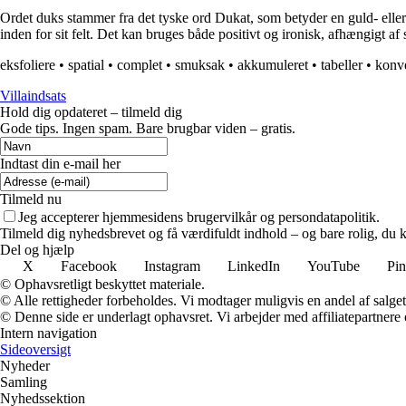
Ordet duks stammer fra det tyske ord Dukat, som betyder en guld- eller 
inden for sit felt. Det kan bruges både positivt og ironisk, afhængigt
eksfoliere
•
spatial
•
complet
•
smuksak
•
akkumuleret
•
tabeller
•
konve
Villaindsats
Hold dig opdateret – tilmeld dig
Gode tips. Ingen spam. Bare brugbar viden – gratis.
Indtast din e-mail her
Tilmeld nu
Jeg accepterer hjemmesidens brugervilkår og persondatapolitik.
Tilmeld dig nyhedsbrevet og få værdifuldt indhold – og bare rolig, du ka
Del og hjælp
X
Facebook
Instagram
LinkedIn
YouTube
Pin
© Ophavsretligt beskyttet materiale.
© Alle rettigheder forbeholdes. Vi modtager muligvis en andel af salget,
© Denne side er underlagt ophavsret. Vi arbejder med affiliatepartnere 
Intern navigation
Sideoversigt
Nyheder
Samling
Nyhedssektion