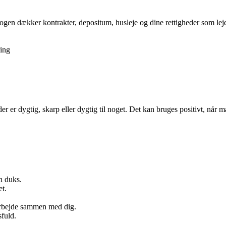
gen dækker kontrakter, depositum, husleje og dine rettigheder som lejer,
ing
r er dygtig, skarp eller dygtig til noget. Det kan bruges positivt, når m
en duks.
et.
 arbejde sammen med dig.
sfuld.
.