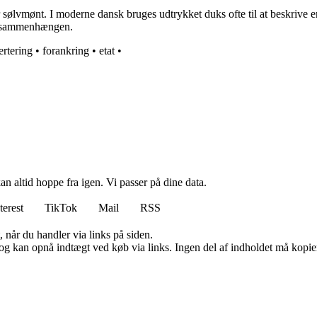
sølvmønt. I moderne dansk bruges udtrykket duks ofte til at beskrive en 
 af sammenhængen.
rtering
•
forankring
•
etat
•
n altid hoppe fra igen. Vi passer på dine data.
terest
TikTok
Mail
RSS
 når du handler via links på siden.
og kan opnå indtægt ved køb via links. Ingen del af indholdet må kopiere