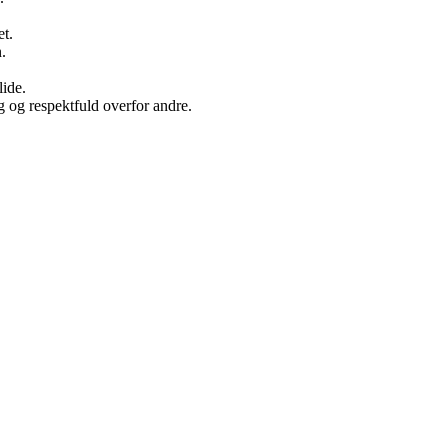
et.
.
lide.
ig og respektfuld overfor andre.