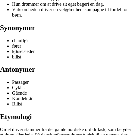
Hun drømmer om at drive sit eget bageri en dag.
Virksomheden driver en velgørenhedskampagne til fordel for
børn.
Synonymer
chauffør
fører
kørselsleder
bilist
Antonymer
Passager
Cyklist
Gående
Kondektør
Bilist
Etymologi
Ordet driver stammer fra det gamle nordiske ord drifask, som betyder
at drive eller lede. På dansk refererer driver typisk til en person, der