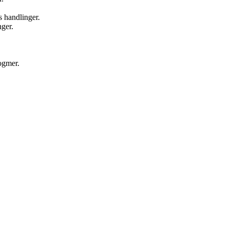
 handlinger.
nger.
ogmer.