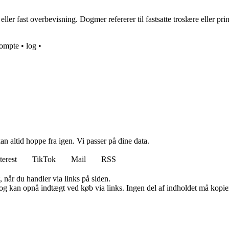
 fast overbevisning. Dogmer refererer til fastsatte troslære eller princ
ompte
•
log
•
n altid hoppe fra igen. Vi passer på dine data.
terest
TikTok
Mail
RSS
 når du handler via links på siden.
og kan opnå indtægt ved køb via links. Ingen del af indholdet må kopiere