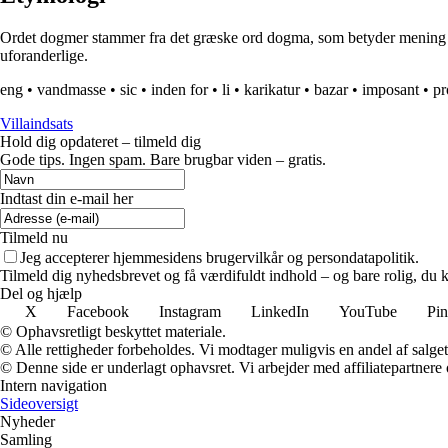
Ordet dogmer stammer fra det græske ord dogma, som betyder mening eller
uforanderlige.
eng
•
vandmasse
•
sic
•
inden for
•
li
•
karikatur
•
bazar
•
imposant
•
pr
Villaindsats
Hold dig opdateret – tilmeld dig
Gode tips. Ingen spam. Bare brugbar viden – gratis.
Indtast din e-mail her
Tilmeld nu
Jeg accepterer hjemmesidens brugervilkår og persondatapolitik.
Tilmeld dig nyhedsbrevet og få værdifuldt indhold – og bare rolig, du ka
Del og hjælp
X
Facebook
Instagram
LinkedIn
YouTube
Pin
© Ophavsretligt beskyttet materiale.
© Alle rettigheder forbeholdes. Vi modtager muligvis en andel af salget,
© Denne side er underlagt ophavsret. Vi arbejder med affiliatepartnere 
Intern navigation
Sideoversigt
Nyheder
Samling