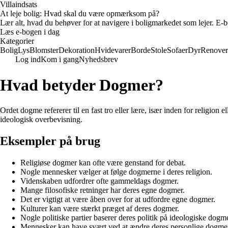
Villaindsats
At leje bolig: Hvad skal du være opmærksom på?
Lær alt, hvad du behøver for at navigere i boligmarkedet som lejer. E-bo
Læs e-bogen i dag
Kategorier
Bolig
Lys
Blomster
Dekoration
Hvidevarer
Borde
Stole
Sofaer
Dyr
Renover
Log ind
Kom i gang
Nyhedsbrev
Hvad betyder Dogmer?
Ordet dogme refererer til en fast tro eller lære, især inden for religion
ideologisk overbevisning.
Eksempler på brug
Religiøse dogmer kan ofte være genstand for debat.
Nogle mennesker vælger at følge dogmerne i deres religion.
Videnskaben udfordrer ofte gammeldags dogmer.
Mange filosofiske retninger har deres egne dogmer.
Det er vigtigt at være åben over for at udfordre egne dogmer.
Kulturer kan være stærkt præget af deres dogmer.
Nogle politiske partier baserer deres politik på ideologiske dogme
Mennesker kan have svært ved at ændre deres personlige dogme