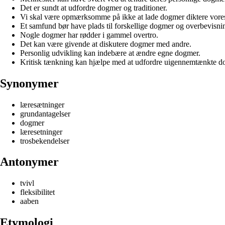
Det er sundt at udfordre dogmer og traditioner.
Vi skal være opmærksomme på ikke at lade dogmer diktere vores
Et samfund bør have plads til forskellige dogmer og overbevisni
Nogle dogmer har rødder i gammel overtro.
Det kan være givende at diskutere dogmer med andre.
Personlig udvikling kan indebære at ændre egne dogmer.
Kritisk tænkning kan hjælpe med at udfordre uigennemtænkte d
Synonymer
læresætninger
grundantagelser
dogmer
læresetninger
trosbekendelser
Antonymer
tvivl
fleksibilitet
aaben
Etymologi