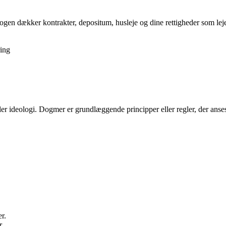
gen dækker kontrakter, depositum, husleje og dine rettigheder som lejer,
ing
 eller ideologi. Dogmer er grundlæggende principper eller regler, der anse
r.
r.