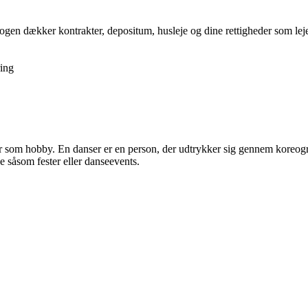
gen dækker kontrakter, depositum, husleje og dine rettigheder som lejer,
ing
eller som hobby. En danser er en person, der udtrykker sig gennem koreo
 såsom fester eller danseevents.