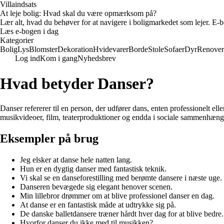
Villaindsats
At leje bolig: Hvad skal du være opmærksom på?
Lær alt, hvad du behøver for at navigere i boligmarkedet som lejer. E-bo
Læs e-bogen i dag
Kategorier
Bolig
Lys
Blomster
Dekoration
Hvidevarer
Borde
Stole
Sofaer
Dyr
Renover
Log ind
Kom i gang
Nyhedsbrev
Hvad betyder Danser?
Danser refererer til en person, der udfører dans, enten professionelt 
musikvideoer, film, teaterproduktioner og endda i sociale sammenhænge
Eksempler på brug
Jeg elsker at danse hele natten lang.
Hun er en dygtig danser med fantastisk teknik.
Vi skal se en danseforestilling med berømte dansere i næste uge.
Danseren bevægede sig elegant henover scenen.
Min lillebror drømmer om at blive professionel danser en dag.
At danse er en fantastisk måde at udtrykke sig på.
De danske balletdansere træner hårdt hver dag for at blive bedre.
Hvorfor danser du ikke med til musikken?