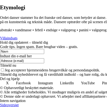
Etymologi
Ordet danser stammer fra det franske ord danser, som betyder at danse. 
på en kunstnerisk og teknisk måde. Dansere optræder ofte på scenen el
abstrakt
•
vandmasse
•
febril
•
endsige
•
valgsprog
•
panini
•
valgsprog
Villaindsats
Hold dig opdateret – tilmeld dig
Gode tips. Ingen spam. Bare brugbar viden – gratis.
Indtast din e-mail her
Tilmeld nu
Jeg accepterer hjemmesidens brugervilkår og persondatapolitik.
Tilmeld dig nyhedsbrevet og få værdifuldt indhold – og bare rolig, du ka
Del og hjælp
X
Facebook
Instagram
LinkedIn
YouTube
Pin
© Ophavsretligt beskyttet materiale.
© Alle rettigheder forbeholdes. Vi modtager muligvis en andel af salget,
© Denne side er underlagt ophavsret. Vi arbejder med affiliatepartnere 
Intern navigation
Sideoversigt