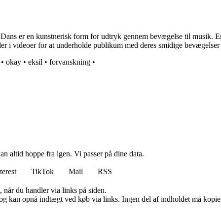
Dans er en kunstnerisk form for udtryk gennem bevægelse til musik. En da
ler i videoer for at underholde publikum med deres smidige bevægelser
•
okay
•
eksil
•
forvanskning
•
n altid hoppe fra igen. Vi passer på dine data.
terest
TikTok
Mail
RSS
 når du handler via links på siden.
og kan opnå indtægt ved køb via links. Ingen del af indholdet må kopiere