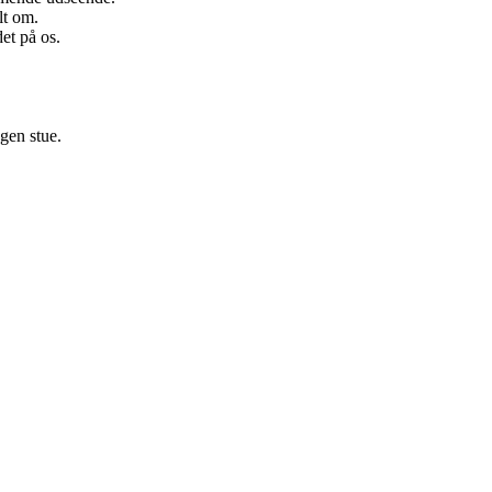
lt om.
et på os.
gen stue.