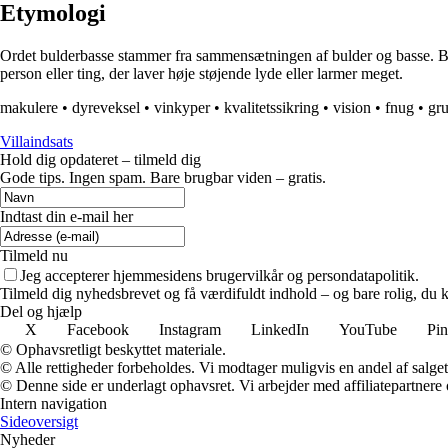
Etymologi
Ordet bulderbasse stammer fra sammensætningen af bulder og basse. Buld
person eller ting, der laver høje støjende lyde eller larmer meget.
makulere
•
dyreveksel
•
vinkyper
•
kvalitetssikring
•
vision
•
fnug
•
gr
Villaindsats
Hold dig opdateret – tilmeld dig
Gode tips. Ingen spam. Bare brugbar viden – gratis.
Indtast din e-mail her
Tilmeld nu
Jeg accepterer hjemmesidens brugervilkår og persondatapolitik.
Tilmeld dig nyhedsbrevet og få værdifuldt indhold – og bare rolig, du ka
Del og hjælp
X
Facebook
Instagram
LinkedIn
YouTube
Pin
© Ophavsretligt beskyttet materiale.
© Alle rettigheder forbeholdes. Vi modtager muligvis en andel af salget,
© Denne side er underlagt ophavsret. Vi arbejder med affiliatepartnere 
Intern navigation
Sideoversigt
Nyheder