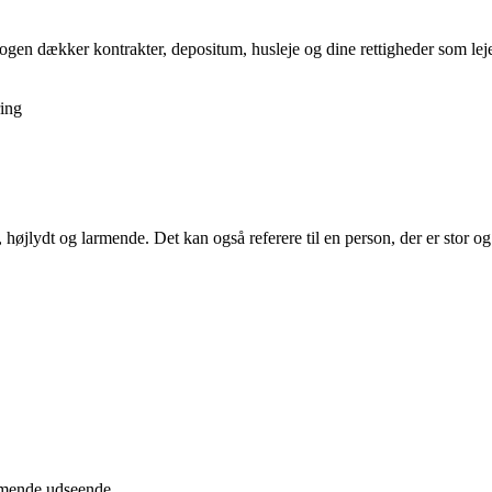
gen dækker kontrakter, depositum, husleje og dine rettigheder som lejer,
ing
 højlydt og larmende. Det kan også referere til en person, der er stor og
æmmende udseende.