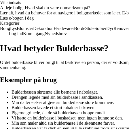
Villaindsats
At leje bolig: Hvad skal du være opmærksom på?
Lær alt, hvad du behøver for at navigere i boligmarkedet som lejer. E-bo
Læs e-bogen i dag
Kategorier
Bolig
Lys
Blomster
Dekoration
Hvidevarer
Borde
Stole
Sofaer
Dyr
Renover
Log ind
Kom i gang
Nyhedsbrev
Hvad betyder Bulderbasse?
Ordet bulderbasse bliver brugt til at beskrive en person, der er voldsom,
sammenhæng.
Eksempler på brug
Bulderbassen skræmte alle børnene i nabolaget.
Drengen legede med sin bulderbasse i sandkassen.
Min datter elsker at give sin bulderbasse store krammere.
Bulderbassen lavede et stort rabalder i skoven.
Pigerne grinede, da de så bulderbassen hoppe rundt.
Vi hørte en bulderbasse i buskadset, men ingen kunne se den.
Min søn maler altid sin bulderbasse i de skønneste farver.
Bulderbassen var faktisk en venlig lille skabning trods sit skr