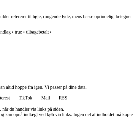
er refererer til høje, rungende lyde, mens basse oprindeligt betegner e
undlag
•
true
•
tilbagebetalt
•
n altid hoppe fra igen. Vi passer på dine data.
terest
TikTok
Mail
RSS
 når du handler via links på siden.
og kan opnå indtægt ved køb via links. Ingen del af indholdet må kopiere