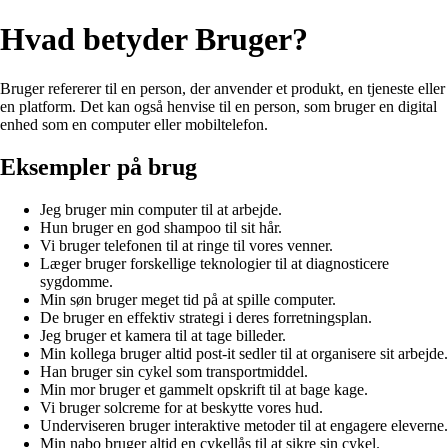
Hvad betyder Bruger?
Bruger refererer til en person, der anvender et produkt, en tjeneste eller
en platform. Det kan også henvise til en person, som bruger en digital
enhed som en computer eller mobiltelefon.
Eksempler på brug
Jeg bruger min computer til at arbejde.
Hun bruger en god shampoo til sit hår.
Vi bruger telefonen til at ringe til vores venner.
Læger bruger forskellige teknologier til at diagnosticere
sygdomme.
Min søn bruger meget tid på at spille computer.
De bruger en effektiv strategi i deres forretningsplan.
Jeg bruger et kamera til at tage billeder.
Min kollega bruger altid post-it sedler til at organisere sit arbejde.
Han bruger sin cykel som transportmiddel.
Min mor bruger et gammelt opskrift til at bage kage.
Vi bruger solcreme for at beskytte vores hud.
Underviseren bruger interaktive metoder til at engagere eleverne.
Min nabo bruger altid en cykellås til at sikre sin cykel.