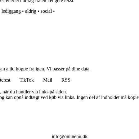
st eller et uddrag fra en længere tekst.
•
lediggang
•
aldrig
•
social
•
n altid hoppe fra igen. Vi passer på dine data.
terest
TikTok
Mail
RSS
 når du handler via links på siden.
og kan opnå indtægt ved køb via links. Ingen del af indholdet må kopiere
info@onlinenu.dk