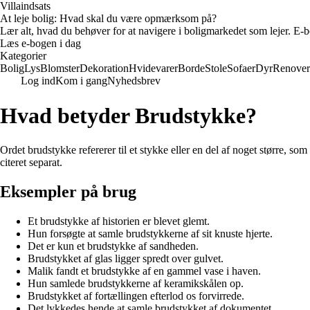
Villaindsats
At leje bolig: Hvad skal du være opmærksom på?
Lær alt, hvad du behøver for at navigere i boligmarkedet som lejer. E-bo
Læs e-bogen i dag
Kategorier
Bolig
Lys
Blomster
Dekoration
Hvidevarer
Borde
Stole
Sofaer
Dyr
Renover
Log ind
Kom i gang
Nyhedsbrev
Hvad betyder Brudstykke?
Ordet brudstykke refererer til et stykke eller en del af noget større, som 
citeret separat.
Eksempler på brug
Et brudstykke af historien er blevet glemt.
Hun forsøgte at samle brudstykkerne af sit knuste hjerte.
Det er kun et brudstykke af sandheden.
Brudstykket af glas ligger spredt over gulvet.
Malik fandt et brudstykke af en gammel vase i haven.
Hun samlede brudstykkerne af keramikskålen op.
Brudstykket af fortællingen efterlod os forvirrede.
Det lykkedes hende at samle brudstykket af dokumentet.