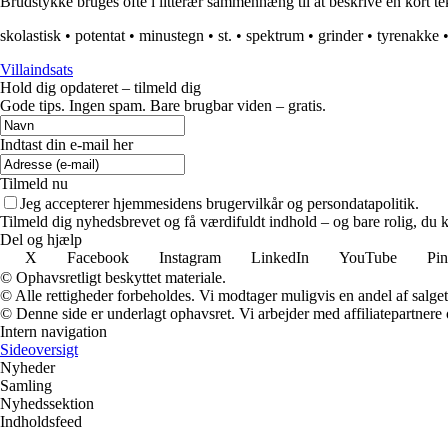
Brudstykke bruges ofte i litterær sammenhæng til at beskrive en kort tek
skolastisk
•
potentat
•
minustegn
•
st.
•
spektrum
•
grinder
•
tyrenakke
Villaindsats
Hold dig opdateret – tilmeld dig
Gode tips. Ingen spam. Bare brugbar viden – gratis.
Indtast din e-mail her
Tilmeld nu
Jeg accepterer hjemmesidens brugervilkår og persondatapolitik.
Tilmeld dig nyhedsbrevet og få værdifuldt indhold – og bare rolig, du ka
Del og hjælp
X
Facebook
Instagram
LinkedIn
YouTube
Pin
© Ophavsretligt beskyttet materiale.
© Alle rettigheder forbeholdes. Vi modtager muligvis en andel af salget,
© Denne side er underlagt ophavsret. Vi arbejder med affiliatepartnere 
Intern navigation
Sideoversigt
Nyheder
Samling
Nyhedssektion
Indholdsfeed