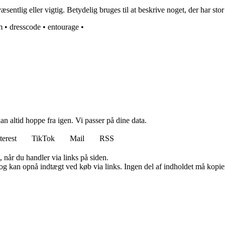
entlig eller vigtig. Betydelig bruges til at beskrive noget, der har stor
m
•
dresscode
•
entourage
•
n altid hoppe fra igen. Vi passer på dine data.
terest
TikTok
Mail
RSS
 når du handler via links på siden.
og kan opnå indtægt ved køb via links. Ingen del af indholdet må kopiere