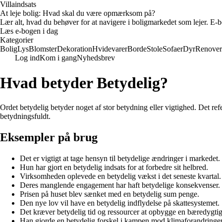
Villaindsats
At leje bolig: Hvad skal du være opmærksom på?
Lær alt, hvad du behøver for at navigere i boligmarkedet som lejer. E-bo
Læs e-bogen i dag
Kategorier
Bolig
Lys
Blomster
Dekoration
Hvidevarer
Borde
Stole
Sofaer
Dyr
Renover
Log ind
Kom i gang
Nyhedsbrev
Hvad betyder Betydelig?
Ordet betydelig betyder noget af stor betydning eller vigtighed. Det refe
betydningsfuldt.
Eksempler på brug
Det er vigtigt at tage hensyn til betydelige ændringer i markedet.
Hun har gjort en betydelig indsats for at forbedre sit helbred.
Virksomheden oplevede en betydelig vækst i det seneste kvartal.
Deres manglende engagement har haft betydelige konsekvenser.
Prisen på huset blev sænket med en betydelig sum penge.
Den nye lov vil have en betydelig indflydelse på skattesystemet.
Det kræver betydelig tid og ressourcer at opbygge en bæredygti
Han gjorde en betydelig forskel i kampen mod klimaforandringer