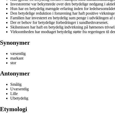
Investorerne var bekymrede over den betydelige nedgang i aktie
Hun har en betydelig mængde erfaring inden for ledelsesområdet
Den betydelige reduktion i forurening har haft positive virkninger
Familien har investeret en betydelig sum penge i udviklingen af
Der er behov for betydelige forbedringer i sundhedsvæsenet.
Skilsmissen har haft en betydelig indvirkning på børnenes trivsel
Virksomheden har modtaget betydelig støtte fra regeringen til de
Synonymer
væsentlig
markant
stor
Antonymer
Smålig
Uvæsentlig
Lille
Ubetydelig
Etymologi