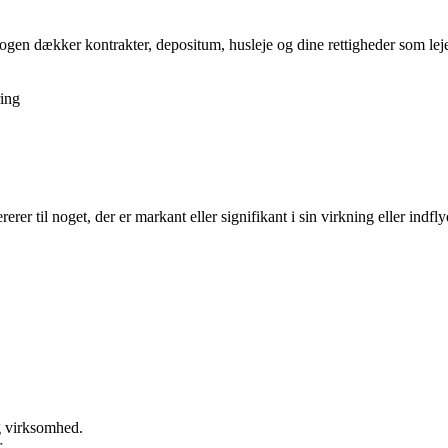
gen dækker kontrakter, depositum, husleje og dine rettigheder som lejer,
ing
rerer til noget, der er markant eller signifikant i sin virkning eller ind
g virksomhed.
.