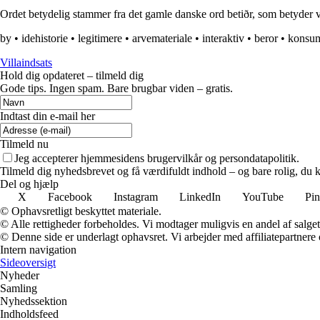
Ordet betydelig stammer fra det gamle danske ord betiðr, som betyder væs
by
•
idehistorie
•
legitimere
•
arvemateriale
•
interaktiv
•
beror
•
konsu
Villaindsats
Hold dig opdateret – tilmeld dig
Gode tips. Ingen spam. Bare brugbar viden – gratis.
Indtast din e-mail her
Tilmeld nu
Jeg accepterer hjemmesidens brugervilkår og persondatapolitik.
Tilmeld dig nyhedsbrevet og få værdifuldt indhold – og bare rolig, du ka
Del og hjælp
X
Facebook
Instagram
LinkedIn
YouTube
Pin
© Ophavsretligt beskyttet materiale.
© Alle rettigheder forbeholdes. Vi modtager muligvis en andel af salget,
© Denne side er underlagt ophavsret. Vi arbejder med affiliatepartnere 
Intern navigation
Sideoversigt
Nyheder
Samling
Nyhedssektion
Indholdsfeed