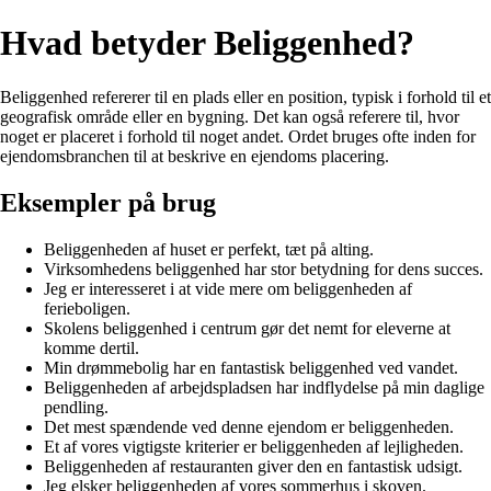
Hvad betyder Beliggenhed?
Beliggenhed refererer til en plads eller en position, typisk i forhold til et
geografisk område eller en bygning. Det kan også referere til, hvor
noget er placeret i forhold til noget andet. Ordet bruges ofte inden for
ejendomsbranchen til at beskrive en ejendoms placering.
Eksempler på brug
Beliggenheden af huset er perfekt, tæt på alting.
Virksomhedens beliggenhed har stor betydning for dens succes.
Jeg er interesseret i at vide mere om beliggenheden af
ferieboligen.
Skolens beliggenhed i centrum gør det nemt for eleverne at
komme dertil.
Min drømmebolig har en fantastisk beliggenhed ved vandet.
Beliggenheden af arbejdspladsen har indflydelse på min daglige
pendling.
Det mest spændende ved denne ejendom er beliggenheden.
Et af vores vigtigste kriterier er beliggenheden af lejligheden.
Beliggenheden af restauranten giver den en fantastisk udsigt.
Jeg elsker beliggenheden af vores sommerhus i skoven.