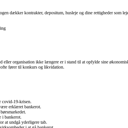
gen dækker kontrakter, depositum, husleje og dine rettigheder som lejer,
ing
eller organisation ikke længere er i stand til at opfylde sine økonomiske
 ofte fører til konkurs og likvidation.
 covid-19-krisen.
være erklæret bankerot.
å børsmarkedet.
 i bankerot.
or at undgå yderligere tab.
virksomheder i at gå bankerot.