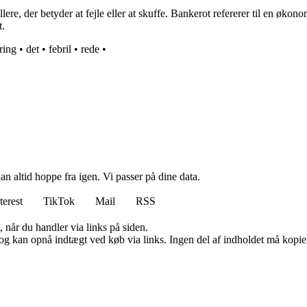
lere, der betyder at fejle eller at skuffe. Bankerot refererer til en økon
t.
ring
•
det
•
febril
•
rede
•
n altid hoppe fra igen. Vi passer på dine data.
terest
TikTok
Mail
RSS
 når du handler via links på siden.
og kan opnå indtægt ved køb via links. Ingen del af indholdet må kopiere