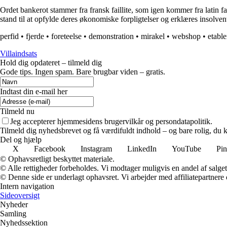
Ordet bankerot stammer fra fransk faillite, som igen kommer fra latin fal
stand til at opfylde deres økonomiske forpligtelser og erklæres insolven
perfid
•
fjerde
•
foreteelse
•
demonstration
•
mirakel
•
webshop
•
etable
Villaindsats
Hold dig opdateret – tilmeld dig
Gode tips. Ingen spam. Bare brugbar viden – gratis.
Indtast din e-mail her
Tilmeld nu
Jeg accepterer hjemmesidens brugervilkår og persondatapolitik.
Tilmeld dig nyhedsbrevet og få værdifuldt indhold – og bare rolig, du ka
Del og hjælp
X
Facebook
Instagram
LinkedIn
YouTube
Pin
© Ophavsretligt beskyttet materiale.
© Alle rettigheder forbeholdes. Vi modtager muligvis en andel af salget,
© Denne side er underlagt ophavsret. Vi arbejder med affiliatepartnere 
Intern navigation
Sideoversigt
Nyheder
Samling
Nyhedssektion