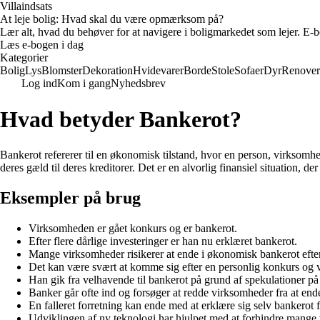
Villaindsats
At leje bolig: Hvad skal du være opmærksom på?
Lær alt, hvad du behøver for at navigere i boligmarkedet som lejer. E-bo
Læs e-bogen i dag
Kategorier
Bolig
Lys
Blomster
Dekoration
Hvidevarer
Borde
Stole
Sofaer
Dyr
Renover
Log ind
Kom i gang
Nyhedsbrev
Hvad betyder Bankerot?
Bankerot refererer til en økonomisk tilstand, hvor en person, virksomhed 
deres gæld til deres kreditorer. Det er en alvorlig finansiel situation, der
Eksempler på brug
Virksomheden er gået konkurs og er bankerot.
Efter flere dårlige investeringer er han nu erklæret bankerot.
Mange virksomheder risikerer at ende i økonomisk bankerot efter
Det kan være svært at komme sig efter en personlig konkurs og 
Han gik fra velhavende til bankerot på grund af spekulationer p
Banker går ofte ind og forsøger at redde virksomheder fra at ende
En falleret forretning kan ende med at erklære sig selv bankerot f
Udviklingen af ny teknologi har hjulpet med at forhindre mange 