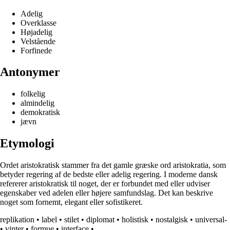
Adelig
Overklasse
Højadelig
Velstående
Forfinede
Antonymer
folkelig
almindelig
demokratisk
jævn
Etymologi
Ordet aristokratisk stammer fra det gamle græske ord aristokratia, som
betyder regering af de bedste eller adelig regering. I moderne dansk
refererer aristokratisk til noget, der er forbundet med eller udviser
egenskaber ved adelen eller højere samfundslag. Det kan beskrive
noget som fornemt, elegant eller sofistikeret.
replikation
•
label
•
stilet
•
diplomat
•
holistisk
•
nostalgisk
•
universal-
•
vinter
•
formue
•
interface
•