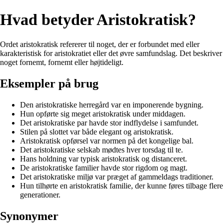
Hvad betyder Aristokratisk?
Ordet aristokratisk refererer til noget, der er forbundet med eller
karakteristisk for aristokratiet eller det øvre samfundslag. Det beskriver
noget fornemt, fornemt eller højtideligt.
Eksempler på brug
Den aristokratiske herregård var en imponerende bygning.
Hun opførte sig meget aristokratisk under middagen.
Det aristokratiske par havde stor indflydelse i samfundet.
Stilen på slottet var både elegant og aristokratisk.
Aristokratisk opførsel var normen på det kongelige bal.
Det aristokratiske selskab mødtes hver torsdag til te.
Hans holdning var typisk aristokratisk og distanceret.
De aristokratiske familier havde stor rigdom og magt.
Det aristokratiske miljø var præget af gammeldags traditioner.
Hun tilhørte en aristokratisk familie, der kunne føres tilbage flere
generationer.
Synonymer